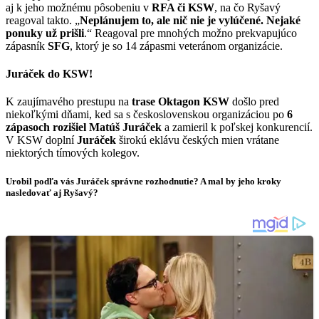
aj k jeho možnému pôsobeniu v
RFA či KSW
, na čo Ryšavý
reagoval takto. „
Neplánujem to, ale nič nie je vylúčené. Nejaké
ponuky už prišli
.“ Reagoval pre mnohých možno prekvapujúco
zápasník
SFG
, ktorý je so 14 zápasmi veteránom organizácie.
Juráček do KSW!
K zaujímavého prestupu na
trase Oktagon KSW
došlo pred
niekoľkými dňami, ked sa s československou organizáciou po
6
zápasoch rozišiel Matúš Juráček
a zamieril k poľskej konkurencií.
V KSW doplní
Juráček
širokú eklávu českých mien vrátane
niektorých tímových kolegov.
Urobil podľa vás Juráček správne rozhodnutie? A mal by jeho kroky
nasledovať aj Ryšavý?