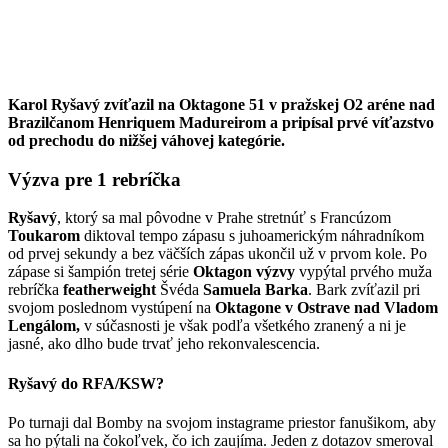
Karol Ryšavý zvíťazil na Oktagone 51 v pražskej O2 aréne nad
Brazilčanom Henriquem Madureirom a pripísal prvé víťazstvo
od prechodu do nižšej váhovej kategórie.
Výzva pre 1 rebríčka
Ryšavý
, ktorý sa mal pôvodne v Prahe stretnúť s Francúzom
Toukarom
diktoval tempo zápasu s juhoamerickým náhradníkom
od prvej sekundy a bez väčších zápas ukončil už v prvom kole. Po
zápase si šampión tretej série
Oktagon výzvy
vypýtal prvého muža
rebríčka
featherweight
Švéda
Samuela Barka
. Bark zvíťazil pri
svojom poslednom vystúpení na
Oktagone v Ostrave nad Vladom
Lengálom,
v súčasnosti je však podľa všetkého zranený a ni je
jasné, ako dlho bude trvať jeho rekonvalescencia.
Ryšavý do RFA/KSW?
Po turnaji dal Bomby na svojom instagrame priestor fanušikom, aby
sa ho pýtali na čokoľvek, čo ich zaujíma. Jeden z dotazov smeroval