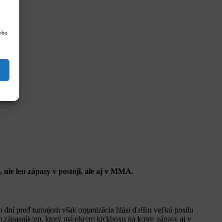
lebo
 nie len zápasy v postoji, ale aj v MMA.
 dní pred turnajom však organizácia hlási ďalšiu veľkú posilu
zápasníkom, ktorý má okrem kickboxu na konte zápasy aj v