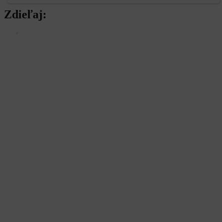
Zdieľaj:
Najlepšie MMA Memes
Rivalita dostáva nový rozmer. Pirát a Naruszczka priš
Už budúci víkend náš čaká