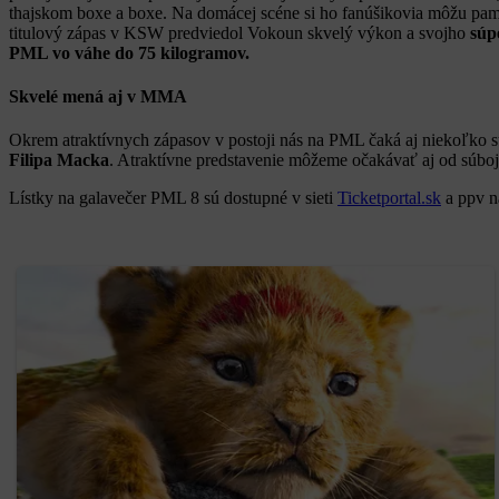
thajskom boxe a boxe. Na domácej scéne si ho fanúšikovia môžu pam
titulový zápas v KSW predviedol Vokoun skvelý výkon a svojho
súp
PML vo váhe do 75 kilogramov.
Skvelé mená aj v MMA
Okrem atraktívnych zápasov v postoji nás na PML čaká aj niekoľko 
Filipa Macka
. Atraktívne predstavenie môžeme očakávať aj od súbo
Lístky na galavečer PML 8 sú dostupné v sieti
Ticketportal.sk
a ppv n