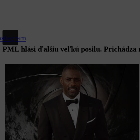
nstagram
PML hlási ďalšiu veľkú posilu. Prichádza m