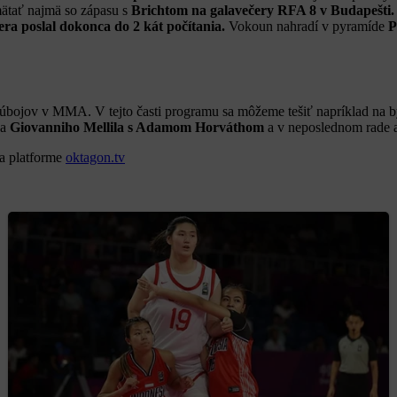
ätať najmä so zápasu s
Brichtom na galavečery RFA 8 v Budapešti.
era poslal dokonca do 2 kát počítania.
Vokoun nahradí v pyramíde
súbojov v MMA. V tejto časti programu sa môžeme tešiť napríklad na b
ja
Giovanniho Mellila s Adamom Horváthom
a v neposlednom rade a
a platforme
oktagon.tv