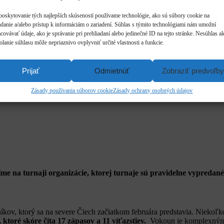
poskytovanie tých najlepších skúseností používame technológie, ako sú súbory cookie na
adanie a/alebo prístup k informáciám o zariadení. Súhlas s týmito technológiami nám umožní
covávať údaje, ako je správanie pri prehliadaní alebo jedinečné ID na tejto stránke. Nesúhlas a
olanie súhlasu môže nepriaznivo ovplyvniť určité vlastnosti a funkcie.
Prijať
Odmietnúť
Zobraziť predvoľby
Zásady používania súborov cookie
Zásady ochrany osobných údajov
me na turnaji organizácie, ktorej turnaje sú pravidelne vypredané,
kov, ktorý sa na severe Čiech začiatkom februára predstavia. Niekoľko
ktoré skóre číta 17 zápasov a 11 víťazstiev.
Vokoun je komplexným 