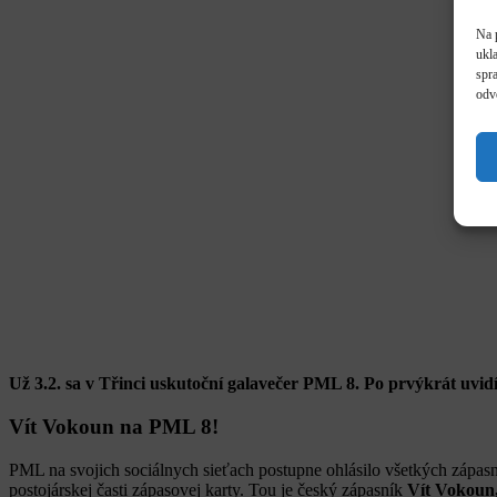
Na 
ukl
spra
odv
Už 3.2. sa v Třinci uskutoční galavečer PML 8. Po prvýkrát uvidí
Vít Vokoun na PML 8!
PML na svojich sociálnych sieťach postupne ohlásilo všetkých zápasní
postojárskej časti zápasovej karty. Tou je český zápasník
Vít Vokoun, 