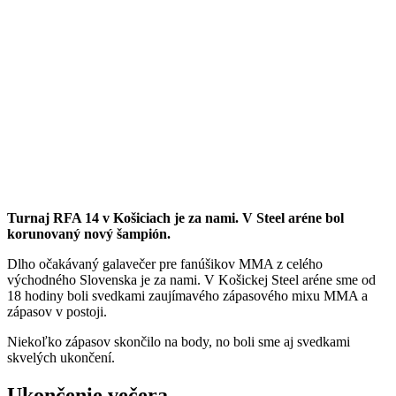
Turnaj RFA 14 v Košiciach je za nami. V Steel aréne bol
korunovaný nový šampión.
Dlho očakávaný galavečer pre fanúšikov MMA z celého
východného Slovenska je za nami. V Košickej Steel aréne sme od
18 hodiny boli svedkami zaujímavého zápasového mixu MMA a
zápasov v postoji.
Niekoľko zápasov skončilo na body, no boli sme aj svedkami
skvelých ukončení.
Ukončenie večera