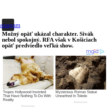
nstagram
Možný opäť ukázal charakter. Sivák
nebol spokojný. RFA však v Košiciach
opäť predviedlo veľkú show.