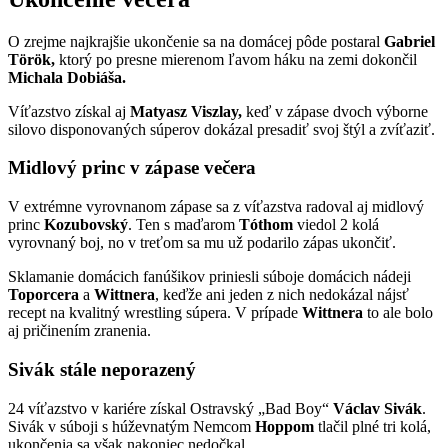
O zrejme najkrajšie ukončenie sa na domácej pôde postaral
Gabriel
Török,
ktorý po presne mierenom ľavom háku na zemi dokončil
Michala Dobiáša.
Víťazstvo získal aj
Matyasz Viszlay,
keď v zápase dvoch výborne
silovo disponovaných súperov dokázal presadiť svoj štýl a zvíťaziť.
Midlový princ v zápase večera
V extrémne vyrovnanom zápase sa z víťazstva radoval aj midlový
princ
Kozubovský
. Ten s maďarom
Tóthom
viedol 2 kolá
vyrovnaný boj, no v treťom sa mu už podarilo zápas ukončiť.
Sklamanie domácich fanúšikov priniesli súboje domácich nádeji
Toporcera
a
Wittnera
, keďže ani jeden z nich nedokázal nájsť
recept na kvalitný wrestling súpera. V prípade
Wittnera
to ale bolo
aj pričinením zranenia.
Sivák stále neporazený
24 víťazstvo v kariére získal Ostravský „Bad Boy“
Václav Sivák
.
Sivák v súboji s húževnatým Nemcom
Hoppom
tlačil plné tri kolá,
ukončenia sa však nakoniec nedočkal.