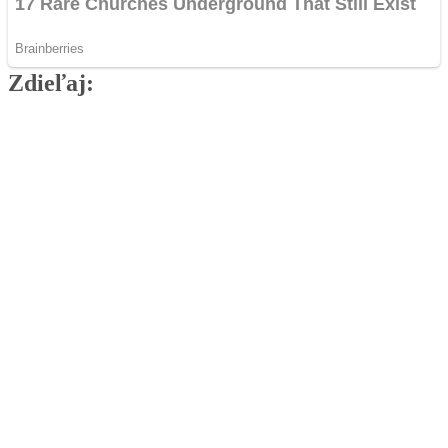
Zdieľaj:
Najlepšie MMA Memes
Zmeny v pravidlách týždeň pred zápasom?
Lutterbach má pre RFA žiadosť aj ponuku.
Odveta medzi Sebastiánom Fapšom a