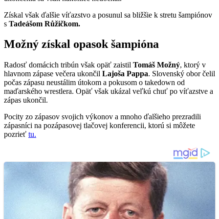
Získal však ďalšie víťazstvo a posunul sa bližšie k stretu šampiónov
s
Tadeášom Růžičkom.
Možný získal opasok šampióna
Radosť domácich tribún však opäť zaistil
Tomáš Možný
, ktorý v
hlavnom zápase večera ukončil
Lajoša Pappa
. Slovenský obor čelil
počas zápasu neustálim útokom a pokusom o takedown od
maďarského wrestlera. Opäť však ukázal veľkú chuť po víťazstve a
zápas ukončil.
Pocity zo zápasov svojich výkonov a mnoho ďalšieho prezradili
zápasníci na pozápasovej tlačovej konferencii, ktorú si môžete
pozrieť
tu.