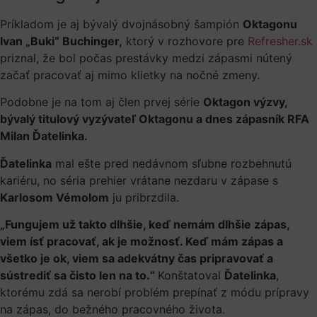
Príkladom je aj bývalý dvojnásobný šampión
Oktagonu
Ivan „Buki“ Buchinger,
ktorý v rozhovore pre
Refresher.sk
priznal, že bol počas prestávky medzi zápasmi nútený
začať pracovať aj mimo klietky na nočné zmeny.
Podobne je na tom aj člen prvej série
Oktagon výzvy,
bývalý titulový vyzývateľ Oktagonu a dnes zápasník RFA
Milan Ďatelinka.
Ďatelinka
mal ešte pred nedávnom sľubne rozbehnutú
kariéru, no séria prehier vrátane nezdaru v zápase s
Karlosom Vémolom
ju pribrzdila.
„Fungujem už takto dlhšie, keď nemám dlhšie zápas,
viem ísť pracovať, ak je možnosť. Keď mám zápas a
všetko je ok, viem sa adekvátny čas pripravovať a
sústrediť sa čisto len na to.“
Konštatoval
Ďatelinka
,
ktorému zdá sa nerobí problém prepínať z módu prípravy
na zápas, do bežného pracovného života.