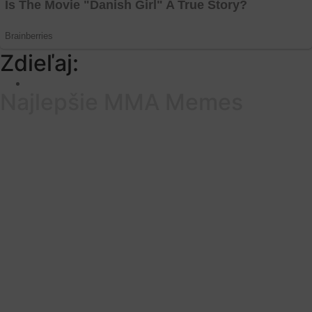
Zdieľaj:
Najlepšie MMA Memes
Má v tom jasno. Takto tipuje súboj
White gypsy vs Zatorský šampión
Dekýš
Zápas medzi Kristiánom Danielom alias