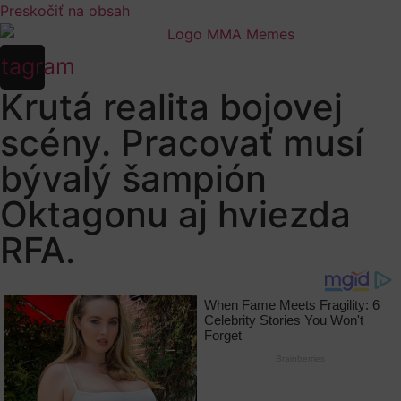
Preskočiť na obsah
stagram
Krutá realita bojovej
scény. Pracovať musí
bývalý šampión
Oktagonu aj hviezda
RFA.