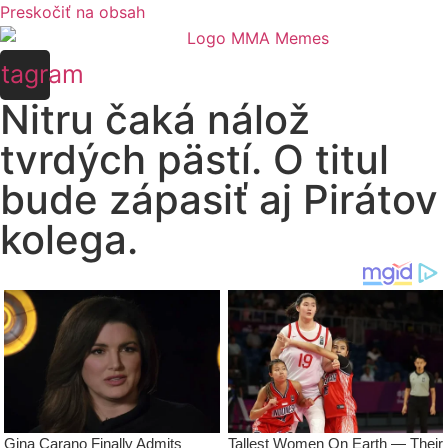
Preskočiť na obsah
stagram
Nitru čaká nálož
tvrdých pästí. O titul
bude zápasiť aj Pirátov
kolega.