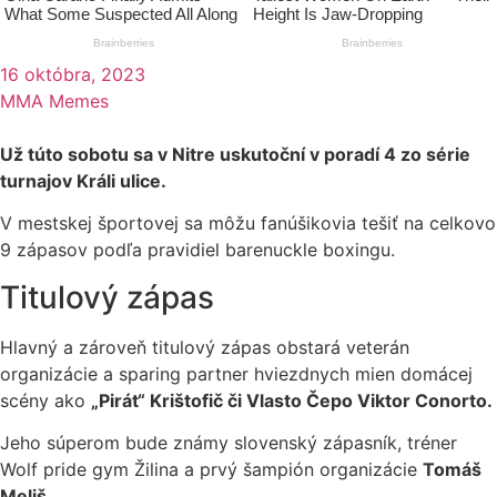
16 októbra, 2023
MMA Memes
Už túto sobotu sa v Nitre uskutoční v poradí 4 zo série
turnajov Králi ulice.
V mestskej športovej sa môžu fanúšikovia tešiť na celkovo
9 zápasov podľa pravidiel barenuckle boxingu.
Titulový zápas
Hlavný a zároveň titulový zápas obstará veterán
organizácie a sparing partner hviezdnych mien domácej
scény ako
„Pirát“ Krištofič či Vlasto Čepo Viktor Conorto.
Jeho súperom bude známy slovenský zápasník, tréner
Wolf pride gym Žilina a prvý šampión organizácie
Tomáš
Meliš.