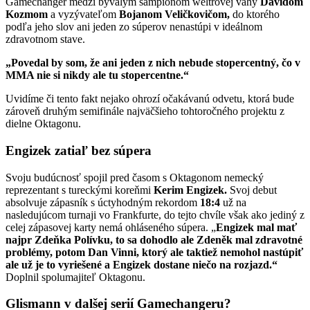
Gamechanger medzi bývalým šampiónom weltrovej váhy
Davidom
Kozmom
a vyzývateľom
Bojanom Veličkovičom,
do ktorého
podľa jeho slov ani jeden zo súperov nenastúpi v ideálnom
zdravotnom stave.
„Povedal by som, že ani jeden z nich nebude stopercentný, čo v
MMA nie si nikdy ale tu stopercentne.“
Uvidíme či tento fakt nejako ohrozí očakávanú odvetu, ktorá bude
zároveň druhým semifinále najväčšieho tohtoročného projektu z
dielne Oktagonu.
Engizek zatiaľ bez súpera
Svoju budúcnosť spojil pred časom s Oktagonom nemecký
reprezentant s tureckými koreňmi
Kerim Engizek.
Svoj debut
absolvuje zápasník s úctyhodným rekordom
18:4
už na
nasledujúcom turnaji vo Frankfurte, do tejto chvíle však ako jediný z
celej zápasovej karty nemá ohláseného súpera. „
Engizek mal mať
najpr Zdeňka Polívku, to sa dohodlo ale Zdeněk mal zdravotné
problémy, potom Dan Vinni, ktorý ale taktiež nemohol nastúpiť
ale už je to vyriešené a Engizek dostane niečo na rozjazd.“
Doplnil spolumajiteľ Oktagonu.
Glismann v dalšej serií Gamechangeru?