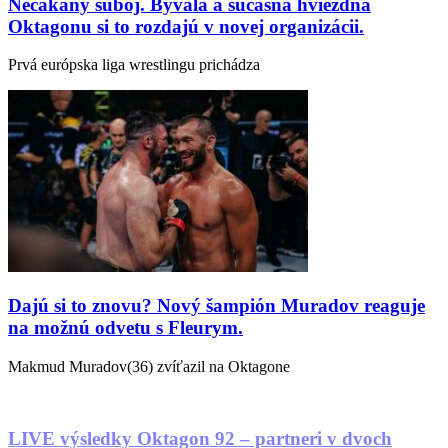
Nečakaný súboj. Bývalá a súčasná hviezdna
Oktagonu si to rozdajú v novej organizácii.
Prvá európska liga wrestlingu prichádza
Dajú si to znovu? Nový šampión Muradov reaguje
na možnú odvetu s Fleurym.
Makmud Muradov(36) zvíťazil na Oktagone
LIVE výsledky Oktagon 92 – partneri v dvoch