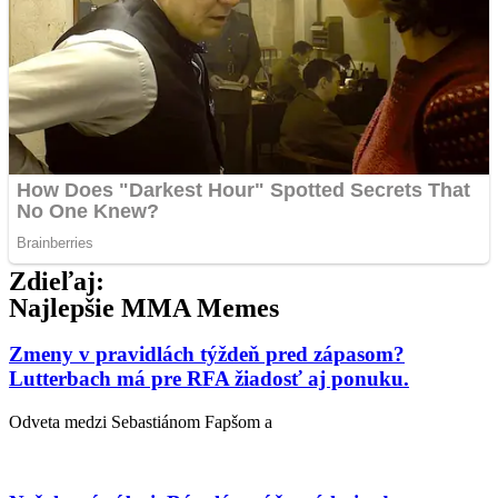
Zdieľaj:
Najlepšie MMA Memes
Zmeny v pravidlách týždeň pred zápasom?
Lutterbach má pre RFA žiadosť aj ponuku.
Odveta medzi Sebastiánom Fapšom a