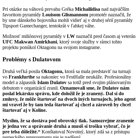
Pri otázke na váhovú prevahu Gréka
Michailidisa
nad najväčším
favoritom pyramídy
Louisom
Glismannom
promotér naznačil, že
by sme dánskeho bojovníka mohli vidieť aj v druhej sérií pyramídy
Tipsport Gamechanger, tentokrát v ľahkej váhe.
Možnosť miliónovej pyramídy v
LW
naznačil pred časom aj veterán
UFC Makwan Amirkhani
, ktorý svoje služby v rámci tohto
projektu ponúkol Oktagonu na svojom instagrame.
Problémy s Dulatovom
Druhá veľká posila
Oktagonu,
ktorá sa mala predstaviť na turnaji
vo
Frankfurthe
sa nakoniec vo FestHalle neukáže. Profesionálny
model a zápasník
Islam Dulatov
sa totiž pred svojim plánovaným
debutom v organizácií zranil.
Oznamovali sme, že Dulatov nám
poslal lekársku správu, kde doložil že je zranený. Dal si do
zmluvy, že môže štartovať na dvoch iných turnajoch, jeho agent
mi vravel že by tam teda štartovať aj chcel a zároveň by chcel
štartovať aj v Kolíne.
Myslím, že sa dostáva pod obrovský tlak. Samozrejme zranenie
je jedna vec a správanie druhá a
musíš si trošku vybrať, čo je
pre teba dôležité.“
Konštatoval Novotný, ktorý zdá sa z prístupu
nemeckého reprezentanta nie je nadšený.