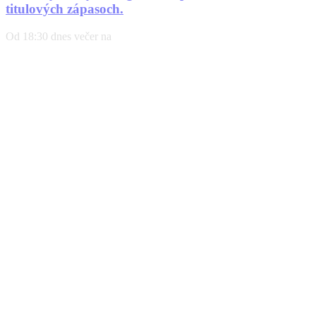
titulových zápasoch.
Od 18:30 dnes večer na
Prev
Predošlé
„Baba Jaga“ kontruje odvážlivcovi Kokymu a
vysvetľuje, čo ho v zápase naučí.
Ďaľšie
Bol to zámer? RFA aj IAF sa v Prahe budú deliť o rovnaký
termín.
Ďalšie