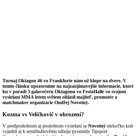
Turnaj Oktagon 46 vo Frankfurte nám už klope na dvere. V
tomto článku upozorníme na najzaujímavejšie informácie, ktoré
ku v poradí 3 galavečeru Oktagonu vo FestaHalle vo svojom
vysielaní MMA letem světem ohlásil majiteľ, promotér a
matchmaker organizácie Ondřej Novotný.
Kozma vs Veličkovič v ohrození?
V predposlednom aj poslednom vysielaní sa
Novotný
niekoľko krát
vyjadril aj k semifinálovému súboju pyramídy Tipsport