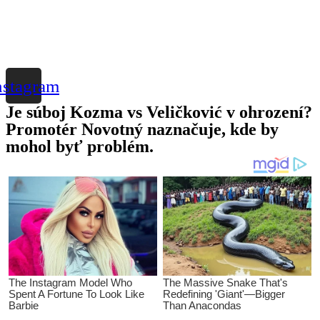
nstagram
Je súboj Kozma vs Veličković v ohrození?
Promotér Novotný naznačuje, kde by
mohol byť problém.