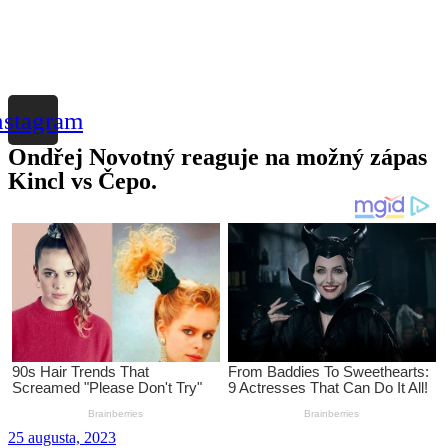
nstagram
Ondřej Novotný reaguje na možný zápas
Kincl vs Čepo.
25 augusta, 2023