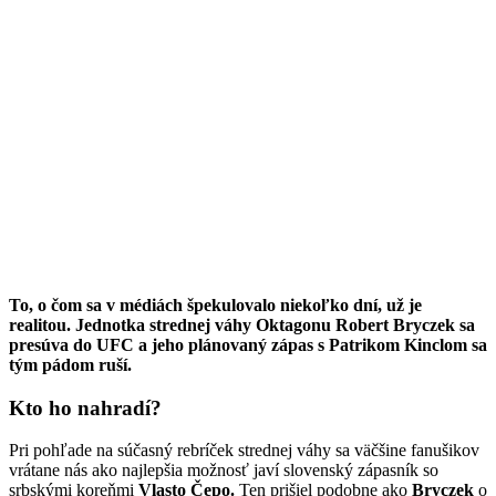
To, o čom sa v médiách špekulovalo niekoľko dní, už je
realitou. Jednotka strednej váhy Oktagonu Robert Bryczek sa
presúva do UFC a jeho plánovaný zápas s Patrikom Kinclom sa
tým pádom ruší.
Kto ho nahradí?
Pri pohľade na súčasný rebríček strednej váhy sa väčšine fanušikov
vrátane nás ako najlepšia možnosť javí slovenský zápasník so
srbskými koreňmi
Vlasto Čepo.
Ten prišiel podobne ako
Bryczek
o