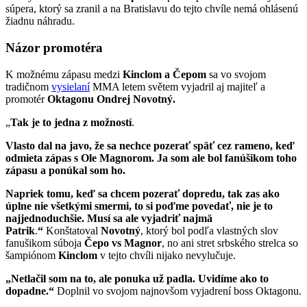
súpera, ktorý sa zranil a na Bratislavu do tejto chvíle nemá ohlásenú
žiadnu náhradu.
Názor promotéra
K možnému zápasu medzi
Kinclom
a Čepom
sa vo svojom
tradičnom
vysielaní
MMA letem světem vyjadril aj majiteľ a
promotér
Oktagonu Ondrej Novotný.
„
Tak je to jedna z možností
.
Vlasto dal na javo, že sa nechce pozerať späť cez rameno, keď
odmieta zápas s Ole Magnorom. Ja som ale bol fanúšikom toho
zápasu a ponúkal som ho.
Napriek tomu, keď sa chcem pozerať dopredu, tak zas ako
úplne nie všetkými smermi, to si poďme povedať, nie je to
najjednoduchšie.
Musí sa ale vyjadriť najmä
Patrik
.
“
Konštatoval
Novotný
, ktorý bol podľa vlastných slov
fanušikom súboja
Čepo vs Magnor
, no ani stret srbského strelca so
šampiónom
Kinclom
v tejto chvíli nijako nevylučuje.
„Netlačil som na to, ale ponuka už padla.
Uvidíme ako to
dopadne.“
Doplnil vo svojom najnovšom vyjadrení boss Oktagonu.