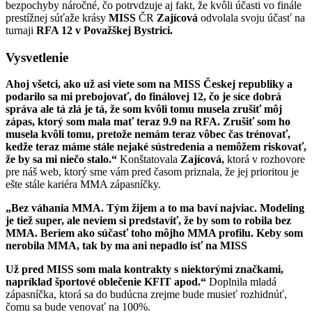
bezpochyby náročné, čo potrvdzuje aj fakt, že kvôli účasti vo finále
prestížnej súťaže krásy
MISS
ČR
Zajícová
odvolala svoju účasť na
turnaji
RFA 12 v Považškej Bystrici.
Vysvetlenie
Ahoj všetci, ako už asi viete som na MISS Českej republiky a
podarilo sa mi prebojovať, do finálovej 12, čo je síce dobrá
správa ale tá zlá je tá, že som kvôli tomu musela zrušiť môj
zápas, ktorý som mala mať teraz 9.9 na RFA. Zrušiť som ho
musela kvôli tomu, pretože nemám teraz vôbec čas trénovať,
kedže teraz máme stále nejaké sústredenia a nemôžem riskovať,
že by sa mi niečo stalo.“
Konštatovala
Zajícová,
ktorá v rozhovore
pre náš web, ktorý sme vám pred časom priznala, že jej prioritou je
ešte stále kariéra MMA zápasníčky.
„Bez váhania MMA. Tým žijem a to ma baví najviac. Modeling
je tiež super, ale neviem si predstaviť, že by som to robila bez
MMA. Beriem ako súčasť toho môjho MMA profilu.
Keby som
nerobila MMA, tak by ma ani nepadlo ísť na MISS
Už pred MISS som mala kontrakty s niektorými značkami,
napríklad športové oblečenie KFIT apod.“
Doplnila mladá
zápasníčka, ktorá sa do budúcna zrejme bude musieť rozhidnúť,
čomu sa bude venovať na 100%.