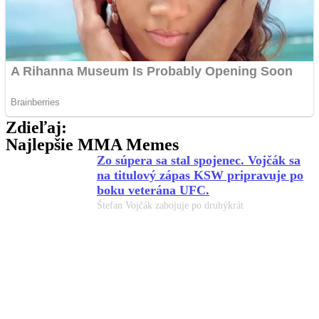
Zdieľaj:
Najlepšie MMA Memes
Zo súpera sa stal spojenec. Vojčák sa
na titulový zápas KSW pripravuje po
boku veterána UFC.
Štefan Vojčák zabojuje po druhýkrát
Má v tom jasno. Takto tipuje súboj
White gypsy vs Zatorský šampión