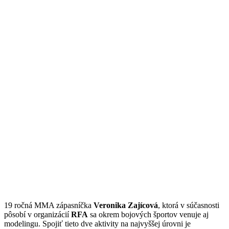
19 ročná MMA zápasníčka
Veronika Zajícová
, ktorá v súčasnosti
pôsobí v organizácií
RFA
sa okrem bojových športov venuje aj
modelingu. Spojiť tieto dve aktivity na najvyššej úrovni je