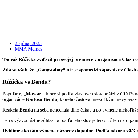
25 júna, 2023
MMA Memes
Tadeáš Růžička zvíťazil pri svojej premiére v organizácii Cla
Zdá sa však, že „Gangstaboy“ nie je spomedzi zápasníkov Clash o
Růžička vs Benda?
Populárny „
Mawar
„, ktorý si podľa vlastných slov prišiel v
COTS
na
organizácie
Karlosa Bendu
, ktorého častoval niekoľkými nevyberav
Reakcia
Benda
na seba nenechala dlho čakať a po výmene niekoľkých
Ten s výzvou ústne súhlasil a podľa jeho slov je teraz už len na orga
Uvidíme ako táto výmena názorov dopadne. Podľa názoru väčšiny