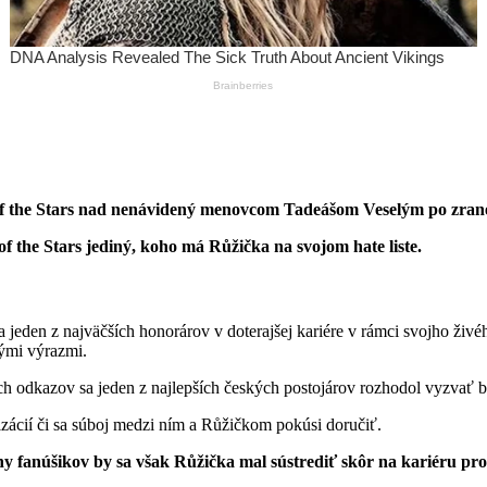
sh of the Stars nad nenávidený menovcom Tadeášom Veselým po zra
f the Stars jediný, koho má Růžička na svojom hate liste.
 jeden z najväčších honorárov v doterajšej kariére v rámci svojho živé
ými výrazmi.
 odkazov sa jeden z najlepších českých postojárov rozhodol vyzvať b
nizácií či sa súboj medzi ním a Růžičkom pokúsi doručiť.
 fanúšikov by sa však Růžička mal sústrediť skôr na kariéru pro