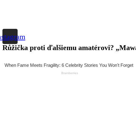
nstagram
Růžička proti ďalšiemu amatérovi? „Mawa