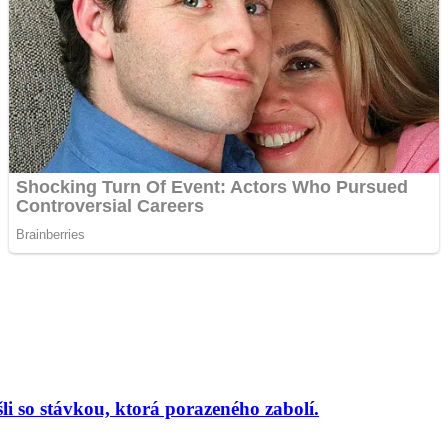
li so stávkou, ktorá porazeného zabolí.