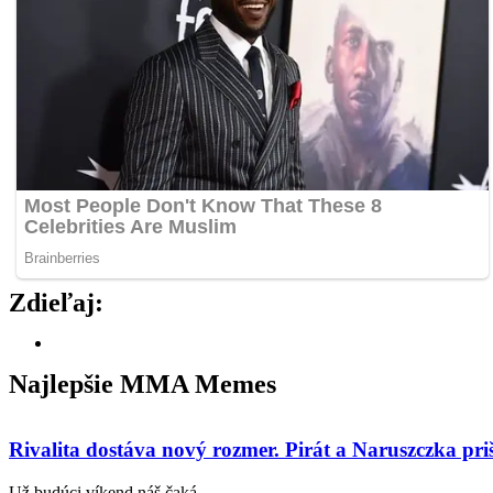
Zdieľaj:
Najlepšie MMA Memes
Rivalita dostáva nový rozmer. Pirát a Naruszczka priš
Už budúci víkend náš čaká