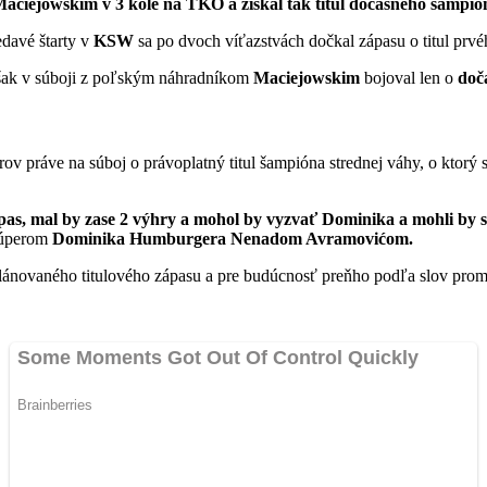
iejowskim v 3 kole na TKO a získal tak titul dočasného šampión
edavé štarty v
KSW
sa po dvoch víťazstvách dočkal zápasu o titul prv
ak v súboji z poľským náhradníkom
Maciejowskim
bojoval len o
doč
ov práve na súboj o právoplatný titul šampióna strednej váhy, o ktorý
pas, mal by zase 2 výhry a mohol by vyzvať Dominika a mohli by s
 súperom
Dominika Humburgera Nenadom Avramovićom.
lánovaného titulového zápasu a pre budúcnosť preňho podľa slov promot