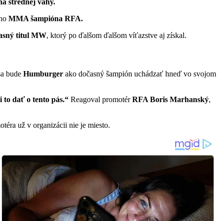
a strednej váhy.
ého
MMA šampióna RFA.
asný titul MW
, ktorý po ďalšom ďalšom víťazstve aj získal.
 sa bude
Humburger
ako dočasný šampión uchádzať hneď vo svojom
i to
dať o tento pás.“
Reagoval promotér
RFA Boris Marhanský
,
éra už v organizácii nie je miesto.