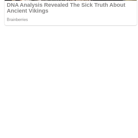
Zdieľaj:
Najlepšie MMA Memes