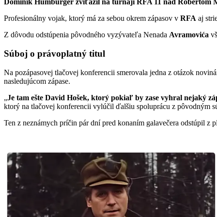
Dominik Humburger zvíťazil na turnaji RFA 11 nad Robertom Mac
Profesionálny vojak, ktorý má za sebou okrem zápasov v
RFA
aj stri
Z dôvodu odstúpenia pôvodného vyzývateľa Nenada
Avramovića
vš
Súboj o právoplatný titul
Na pozápasovej tlačovej konferencii smerovala jedna z otázok novinár
nasledujúcom zápase.
„
Je tam ešte David Hošek, ktorý pokiaľ by zase vyhral nejaký zá
ktorý na tlačovej konferencii vylúčil ďalšiu spoluprácu z pôvodným
Ten z neznámych príčin pár dní pred konaním galavečera odstúpil z p