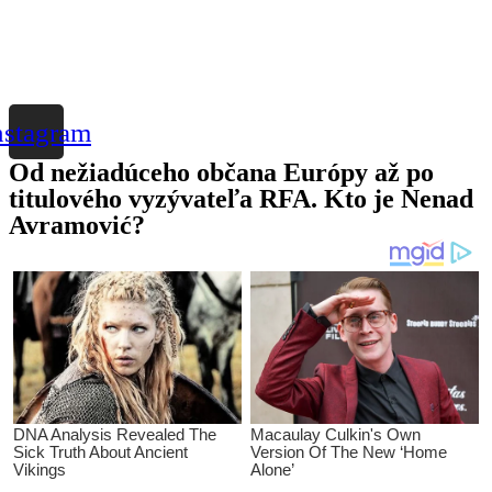
nstagram
Od nežiadúceho občana Európy až po
titulového vyzývateľa RFA. Kto je Nenad
Avramović?