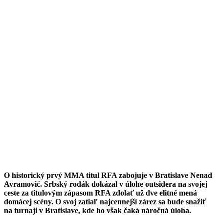
O historický prvý MMA titul RFA zabojuje v Bratislave Nenad
Avramović. Srbský rodák dokázal v úlohe outsidera na svojej
ceste za titulovým zápasom RFA zdolať už dve elitné mená
domácej scény. O svoj zatiaľ najcennejší zárez sa bude snažiť
na turnaji v Bratislave, kde ho však čaká náročná úloha.