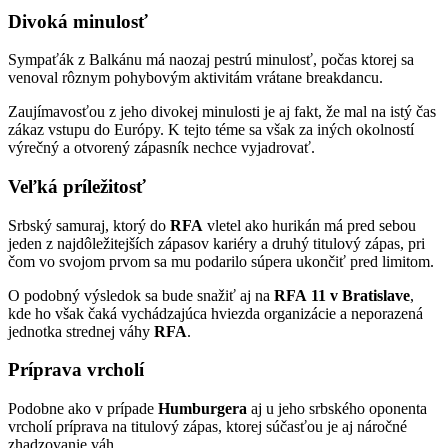
Divoká minulosť
Sympaťák z Balkánu má naozaj pestrú minulosť, počas ktorej sa
venoval rôznym pohybovým aktivitám vrátane breakdancu.
Zaujímavosťou z jeho divokej minulosti je aj fakt, že mal na istý čas
zákaz vstupu do Európy. K tejto téme sa však za iných okolností
výrečný a otvorený zápasník nechce vyjadrovať.
Veľká príležitosť
Srbský samuraj, ktorý do
RFA
vletel ako hurikán má pred sebou
jeden z najdôležitejších zápasov kariéry a druhý titulový zápas, pri
čom vo svojom prvom sa mu podarilo súpera ukončiť pred limitom.
O podobný výsledok sa bude snažiť aj na
RFA
11
v
Bratislave
,
kde ho však čaká vychádzajúca hviezda organizácie a neporazená
jednotka strednej váhy
RFA
.
Príprava vrcholí
Podobne ako v prípade
Humburgera
aj u jeho srbského oponenta
vrcholí príprava na titulový zápas, ktorej súčasťou je aj náročné
zhadzovanie váh