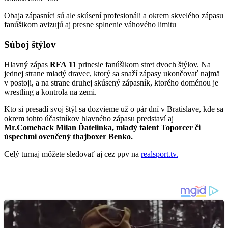
Obaja zápasníci sú ale skúsení profesionáli a okrem skvelého zápasu
fanúšikom avizujú aj presne splnenie váhového limitu
Súboj štýlov
Hlavný zápas
RFA
11
prinesie fanúšikom stret dvoch štýlov. Na
jednej strane mladý dravec, ktorý sa snaží zápasy ukončovať najmä
v postoji, a na strane druhej skúsený zápasník, ktorého doménou je
wrestling a kontrola na zemi.
Kto si presadí svoj štýl sa dozvieme už o pár dní v Bratislave, kde sa
okrem tohto účastníkov hlavného zápasu predstaví aj
Mr.Comeback Milan Ďatelinka, mladý talent Toporcer či
úspechmi ovenčený thajboxer Benko.
Celý turnaj môžete sledovať aj cez ppv na
realsport.tv.