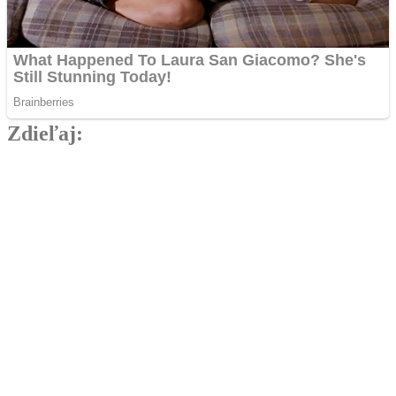
Zdieľaj:
Najlepšie MMA Memes
Má v tom jasno. Takto tipuje súboj White gypsy vs
Zatorský šampión Dekýš
Zápas medzi Kristiánom Danielom alias