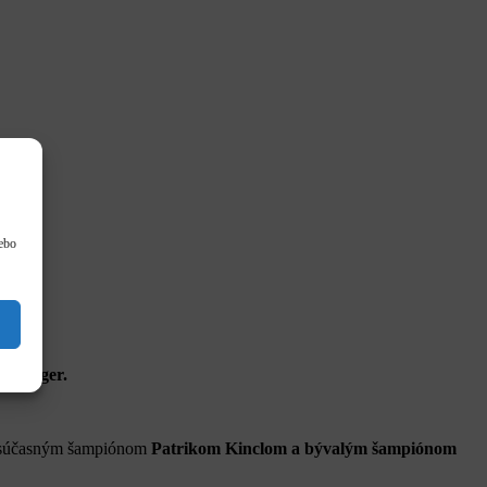
lebo
echanger.
eda súčasným šampiónom
Patrikom Kinclom a bývalým šampiónom