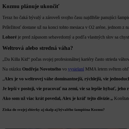
Kozmu plánuje ukončiť
Teraz ho čaká bývalý a zároveň svojho času najdlhšie panujúci šamp
Príležitosť dostane už na konci tohto mesiaca v O2 aréne, jednom z n
Lohoré
je pred zápasom sebavedomý a podľa vlastných slov sa chyst
Weltrová alebo stredná váha?
„Da Killa Kid“ počas svojej profesionálnej kariéry často strieda váh
Na otázku
Ondřeja Novotného
vo
vysielaní
MMA letem světem ohľado
„
Alex je vo weltrovej váhe dominantnejší, rýchlejší, vie jednoduc
Je lepší v postoji, vie pracovať na zemi, vie sa lepšie hýbať, jeho 
Ako som už viac krát povedal, Alex je kráľ
tejto divízie
.
„
Konštat
Získa do svojej zbierky aj skalp aj bývalého šampióna Kozmu?