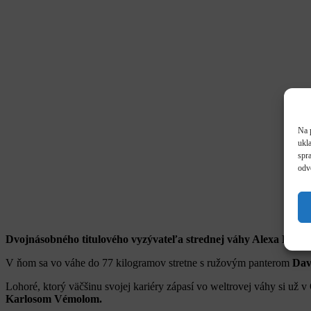
Na 
ukl
spra
odv
Dvojnásobného titulového vyzývateľa strednej váhy Alexa Lohor
V ňom sa vo váhe do 77 kilogramov stretne s ružovým panterom
Dav
Lohoré, ktorý väčšinu svojej kariéry zápasí vo weltrovej váhy si už
Karlosom Vémolom.