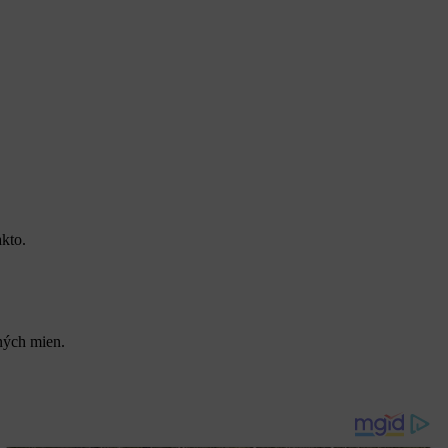
kto.
tných mien.