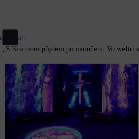
nstagram
„S Kozmom pôjdem po ukončení. Vo weltri so