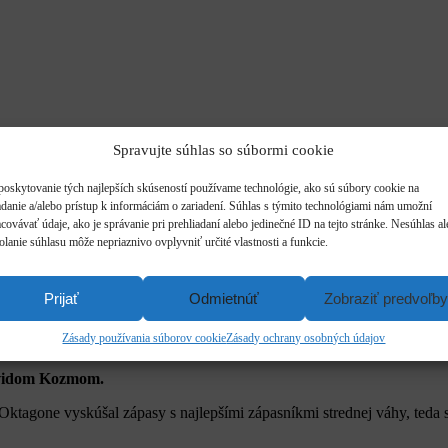
Spravujte súhlas so súbormi cookie
poskytovanie tých najlepších skúseností používame technológie, ako sú súbory cookie na
adanie a/alebo prístup k informáciám o zariadení. Súhlas s týmito technológiami nám umožní
covávať údaje, ako je správanie pri prehliadaní alebo jedinečné ID na tejto stránke. Nesúhlas a
olanie súhlasu môže nepriaznivo ovplyvniť určité vlastnosti a funkcie.
Prijať
Odmietnúť
Zobraziť predvoľby
Zásady používania súborov cookie
Zásady ochrany osobných údajov
é, čaká už o niekoľko týždňov semifinále pyramídy Tipsport Gam
idom Kozmom.
 v Oktagone vyskúšal zápasy s najlepšími zápasníkmi strednej váhy, t