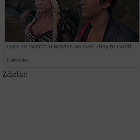
Zdieľaj:
Najlepšie MMA Memes
Rivalita dostáva nový rozmer. Pirát a Naruszczka prišli s
Už budúci víkend náš čaká