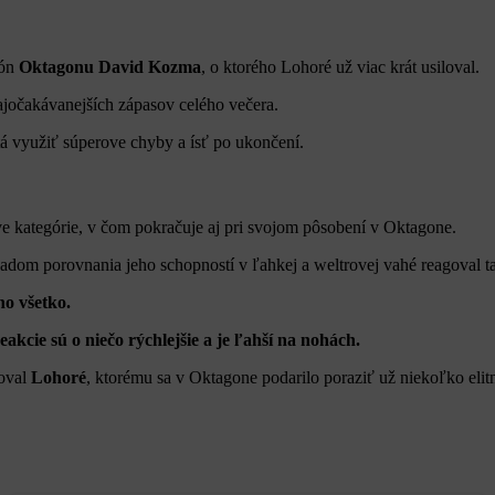
ión
Oktagonu David
Kozma
, o ktorého Lohoré už viac krát usiloval.
ajočakávanejších zápasov celého večera.
á využiť súperove chyby a ísť po ukončení.
ove kategórie, v čom pokračuje aj pri svojom pôsobení v Oktagone.
m porovnania jeho schopností v ľahkej a weltrovej vahé reagoval ta
ho všetko.
reakcie sú o niečo
rýchlejšie a je ľahší na nohách.
oval
Lohoré
, ktorému sa v Oktagone podarilo poraziť už niekoľko eli