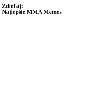
Zdieľaj:
Najlepšie MMA Memes
Dajú si to znovu? Nový šampión
Muradov reaguje na možnú odvetu s
Fleurym.
Makmud Muradov(36) zvíťazil na Oktagone
LIVE výsledky Oktagon 92 – partneri
v dvoch titulových zápasoch.
Od 18:30 dnes večer na