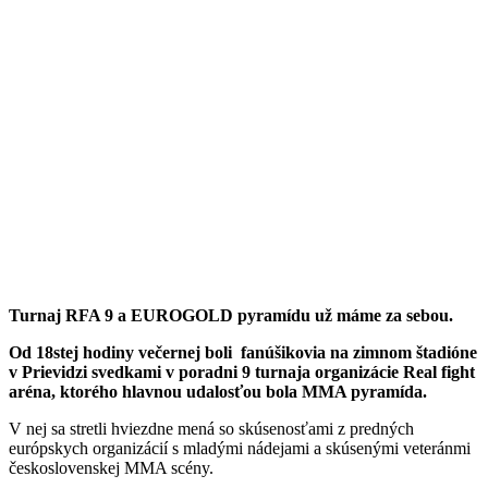
Turnaj RFA 9 a EUROGOLD pyramídu už máme za sebou.
Od 18stej hodiny večernej boli fanúšikovia na zimnom štadióne
v Prievidzi svedkami v poradni 9 turnaja organizácie Real fight
aréna, ktorého hlavnou udalosťou bola MMA pyramída.
V nej sa stretli hviezdne mená so skúsenosťami z predných
európskych organizácií s mladými nádejami a skúsenými veteránmi
československej MMA scény.