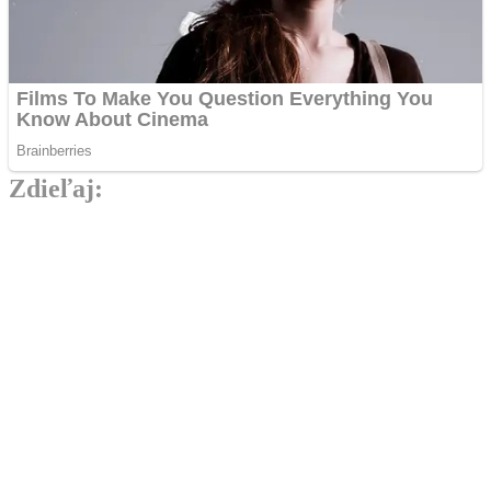
Zdieľaj:
Najlepšie MMA Memes
Rivalita dostáva nový rozmer. Pirát a
Naruszczka prišli so stávkou, ktorá
porazeného zabolí.