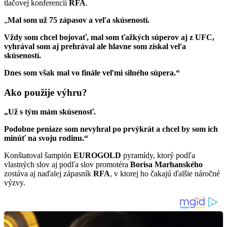
tlačovej konferencii
RFA
.
„
Mal som už 75 zápasov a veľa skúseností.
Vždy som chcel bojovať, mal som ťažkých súperov aj z UFC,
vyhrával som aj prehrával ale hlavne som získal veľa
skúseností.
Dnes som však mal vo finále veľmi silného súpera.“
Ako použije výhru?
„Už s tým mám skúsenosť.
Podobne peniaze som nevyhral po prvýkrát a chcel by som ich
minúť na svoju rodinu.“
Konštatoval šampión
EUROGOLD
pyramídy, ktorý podľa
vlastných slov aj podľa slov promotéra
Borisa Marhanského
zostáva aj naďalej zápasník
RFA
, v ktorej ho čakajú ďalšie náročné
výzvy.