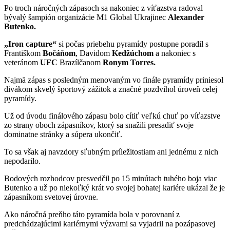
Po troch náročných zápasoch sa nakoniec z víťazstva radoval
bývalý šampión organizácie M1 Global Ukrajinec
Alexander
Butenko.
„Iron capture“
si počas priebehu pyramídy postupne poradil s
Františkom
Bočáňom
, Davidom
Kedžúchom
a nakoniec s
veteránom
UFC
Brazílčanom
Ronym Torres.
Najmä zápas s posledným menovaným vo finále pyramídy priniesol
divákom skvelý športový zážitok a značné pozdvihol úroveň celej
pyramídy.
Už od úvodu finálového zápasu bolo cítiť veľkú chuť po víťazstve
zo strany oboch zápasníkov, ktorý sa snažili presadiť svoje
dominatne stránky a súpera ukončiť.
To sa však aj navzdory sľubným príležitostiam ani jednému z nich
nepodarilo.
Bodových rozhodcov presvedčil po 15 minútach tuhého boja viac
Butenko a už po niekoľký krát vo svojej bohatej kariére ukázal že je
zápasníkom svetovej úrovne.
Ako náročná preňho táto pyramída bola v porovnaní z
predchádzajúcimi kariérnymi výzvami sa vyjadril na pozápasovej