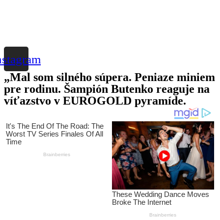
nstagram
„Mal som silného súpera. Peniaze miniem
pre rodinu. Šampión Butenko reaguje na
víťazstvo v EUROGOLD pyramíde.