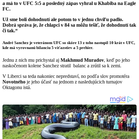
a má to v UFC 5:5 a posledný zápas vyhral u Khabiba na Eagle
FC.
Už sme boli dohodnutí ale potom to v jednu chvíľu padlo.
Dobrá správa je, že chlapci v 84 sa môžu tešiť, že dohodnutí tak
či tak.“
André Sanchez je veteránom UFC so skóre 13 z toho nastupil 10 krát v UFC,
kde má vyrovnanú bilanciu 5 víťazstiev a 5 prehier.
Jednu z nich mu prichystal aj
Makhmud
Muradov
, keď po jeho
naskočenom kolene Sanchez stratil balanc a zrútil sa k zemi.
V Liberci sa teda nakoniec nepredstaví, no podľa slov promotéra
Novotného
je jeho účasť na jednom z nasledujúcich turnajov
Oktagonu istá.