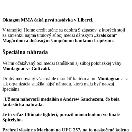
Oktagon MMA čaká prvá zastávka v Liberci.
V tamojšej Home credit aréne sa odohrá 9 zápasov, z ktorých stojí
za zmienku najmä titulový súboj medzi dánskym
„žralokom“
Magårdom a dočasným šampiónom bantamu Lopézom.
Špeciálna náhrada
Veľmi očakávaný bol medzi fanúšikmi aj súboj poloťažkej váhy
Montagnac vs Gottvald.
Druhý menovaný však náhle ukončiť kariéru a pre
Montagnac
a sa
tak organizácia snažila nájsť náhradu, ktorá mala byť naozaj
špeciálna.
„
Už som nahovoril medailón s Andrew Sanchezom, čo bola
fantastická náhrada.
Je to víťaz Ultimate fighteri, porazil mimochodom vo finále
Spicelyho.
Prehral vlastne s Machom na UFC 257, na to naskočené koleno