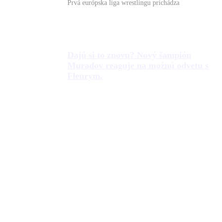
Prvá európska liga wrestlingu prichádza
Dajú si to znovu? Nový šampión
Muradov reaguje na možnú odvetu s
Fleurym.
Makmud Muradov(36) zvíťazil na Oktagone
Prev
Ďalšie
PREDOŠLÉ
ĎAĽŠIE
Dokázal to, čo sa nepodarilo Attilovi, náhle však ukončil kariéru. Elitný zápasník poloťažkej váhy sa vracia z dôchodku.
Svetový šampión opäť na domácej pôde. Tentokrát bude čeliť neporazenému talentu.