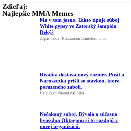
Zdieľaj:
Najlepšie MMA Memes
Má v tom jasno. Takto tipuje súboj
White gypsy vs Zatorský šampión
Dekýš
Zápas medzi Kristiánom Danielom alias
Rivalita dostáva nový rozmer. Pirát a
Naruszczka prišli so stávkou, ktorá
porazeného zabolí.
Už budúci víkend náš čaká
Nečakaný súboj. Bývalá a súčasná
hviezdna Oktagonu si to rozdajú v
novej organizácii.