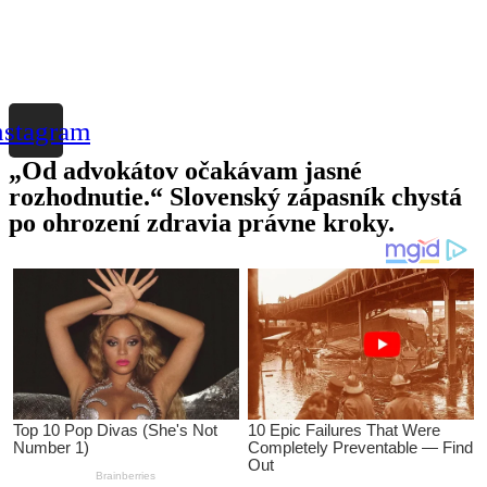
nstagram
„Od advokátov očakávam jasné
rozhodnutie.“ Slovenský zápasník chystá
po ohrození zdravia právne kroky.