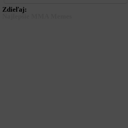
Zdieľaj:
Najlepšie MMA Memes
Dajú si to
Makmud Murado
LIVE výsle
Od 18:30 dnes 