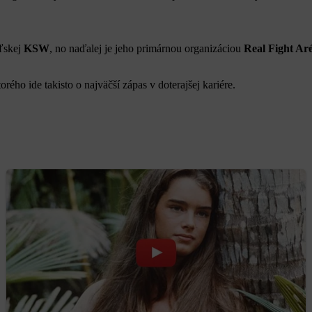
oľskej
KSW
, no naďalej je jeho primárnou organizáciou
Real Fight Ar
torého ide takisto o najväčší zápas v doterajšej kariére.