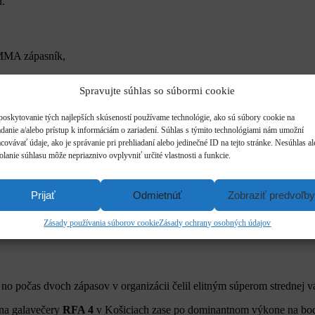
h.
 MMA zápasník,
Spravujte súhlas so súbormi cookie
ončil ho na Ground and Pound.
 ktorej sa mu podarilo ukončiť domáceho
Borysa Borkowskeho.
poskytovanie tých najlepších skúseností používame technológie, ako sú súbory cookie na
a
adanie a/alebo prístup k informáciám o zariadení. Súhlas s týmito technológiami nám umožní
covávať údaje, ako je správanie pri prehliadaní alebo jedinečné ID na tejto stránke. Nesúhlas a
olanie súhlasu môže nepriaznivo ovplyvniť určité vlastnosti a funkcie.
atelinkom
dostal do náročnej pozície a až dokonca kola bojoval o preži
končiť.
Prijať
Odmietnúť
Zobraziť predvoľby
števe poľskej organizácie na našom trhu.
Zásady používania súborov cookie
Zásady ochrany osobných údajov
ický výkon a zvíťazil jednoznačne na body, svoje skóre upravil na im
 no počas dvoch zápasov v organizácii čelil elitným súperom strednej v
 na galavečery
RFA 4
v Košiciach zase po dominantnom výkone na bo