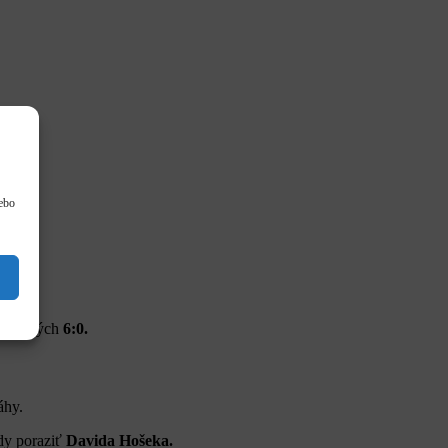
lebo
tie.
pozantných
6:0.
áhy.
dy poraziť
Davida Hošeka.