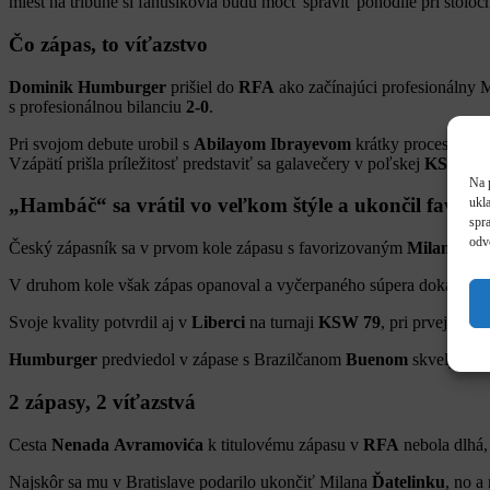
miest na tribúne si fanúšikovia budú môcť spraviť pohodlie pri stoloc
Čo zápas, to víťazstvo
Dominik
Humburger
prišiel do
RFA
ako začínajúci profesionálny
s profesionálnou bilanciu
2-0
.
Pri svojom debute urobil s
Abilayom
Ibrayevom
krátky proces a uk
Vzápätí prišla príležitosť predstaviť sa galavečery v poľskej
KSW
, v
Na 
„Hambáč“ sa vrátil vo veľkom štýle a ukončil favorit
ukl
spra
odv
Český zápasník sa v prvom kole zápasu s favorizovaným
Milanom
Ď
V druhom kole však zápas opanoval a vyčerpaného súpera dokázal u
Svoje kvality potvrdil aj v
Liberci
na turnaji
KSW
79
, pri prvej náv
Humburger
predviedol v zápase s Brazilčanom
Buenom
skvelý takt
2 zápasy, 2 víťazstvá
Cesta
Nenada
Avramovića
k titulovému zápasu v
RFA
nebola dlhá,
Najskôr sa mu v Bratislave podarilo ukončiť Milana
Ďatelinku
, no a