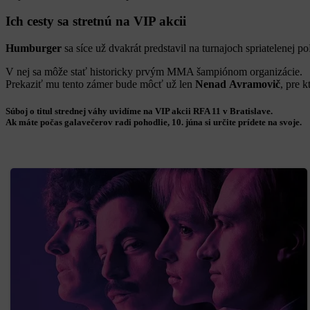
Ich cesty sa stretnú na VIP akcii
Humburger
sa síce už dvakrát predstavil na turnajoch spriatelenej p
V nej sa môže stať historicky prvým MMA šampiónom organizácie.
Prekaziť mu tento zámer bude môcť už len
Nenad
Avramovič
, pre k
Súboj o titul strednej váhy uvidíme na VIP akcii RFA 11 v Bratislave.
Ak máte počas galavečerov radi pohodlie, 10. júna si určite prídete na svoje.