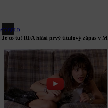
nstagram
Je to tu! RFA hlási prvý titulový zápas v