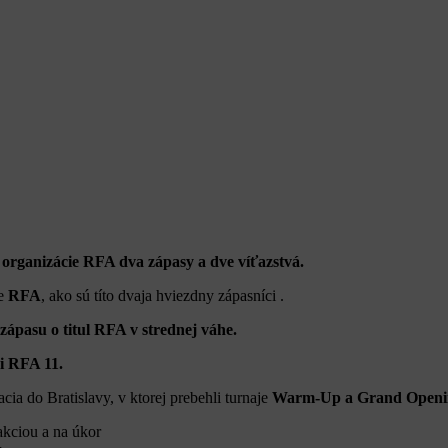
rganizácie RFA dva zápasy a dve víťazstvá.
he
RFA
, ako sú títo dvaja hviezdny zápasníci .
ápasu o titul RFA v strednej váhe.
i RFA 11.
cia do Bratislavy, v ktorej prebehli turnaje
Warm-Up a Grand Openi
kciou a na úkor