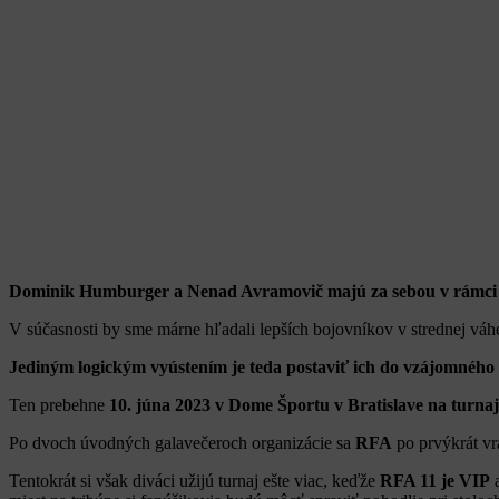
Dominik Humburger a Nenad Avramovič majú za sebou v rámci o
V súčasnosti by sme márne hľadali lepších bojovníkov v strednej vá
Jediným logickým vyústením je teda postaviť ich do vzájomného z
Ten prebehne
10. júna 2023 v Dome Športu v Bratislave na turnaj
Po dvoch úvodných galavečeroch organizácie sa
RFA
po prvýkrát vra
Tentokrát si však diváci užijú turnaj ešte viac, keďže
RFA 11 je VIP
a