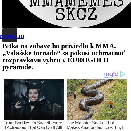
nstagram
Bitka na zábave ho priviedla k MMA.
„Valašské tornádo“ sa pokúsi uchmatnúť
rozprávkovú výhru v EUROGOLD
pyramíde.