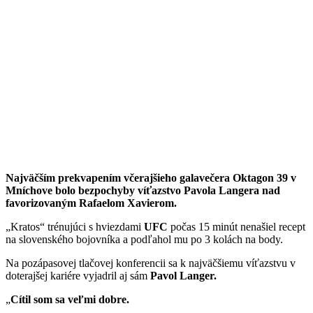
Najväčším prekvapením včerajšieho galavečera Oktagon 39 v
Mníchove bolo bezpochyby víťazstvo Pavola Langera nad
favorizovaným Rafaelom Xavierom.
„Kratos“ trénujúci s hviezdami
UFC
počas 15 minút nenašiel recept
na slovenského bojovníka a podľahol mu po 3 kolách na body.
Na pozápasovej tlačovej konferencii sa k najväčšiemu víťazstvu v
doterajšej kariére vyjadril aj sám
Pavol Langer.
„
Cítil som sa veľmi dobre.