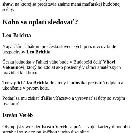
show,
na ktorej sa predstavia známe mená maďarskej hudobnej
scény.
Koho sa oplatí sledovať?
Leo Brichta
Najväčším ťahákom pre československých priaznivcov bude
bezpochyby
Leo
Brichta
.
Česká jednotka v ľahkej váhe bude v Budapešti čeliť
Vítovi
Vokounovi
, ktorý ho zdolal ako posledný v rámci amatérskych
pravidiel kickboxu.
Teraz prichádza
Brichta
do arény
Ludovika
pre tvrdú odplatu a
ukončenie v prvom kole.
Podarí sa mu získať ďalšie víťazstvo a vyrovnať si účty so svojím
rivalom?
István Veréb
Olympijský wrestler
István
Veréb
sa počas svojej kariéry dlhodobo
stretával so svetovou špičkou v tejto disciplíne.