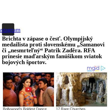
nstagram
Brichta v zápase o česť. Olympijský
medailista proti slovenskému „Šamanovi
či „nesmrteľný“ Patrik Zaděra. RFA
prinesie maďarským fanúšikom sviatok
bojových športov.