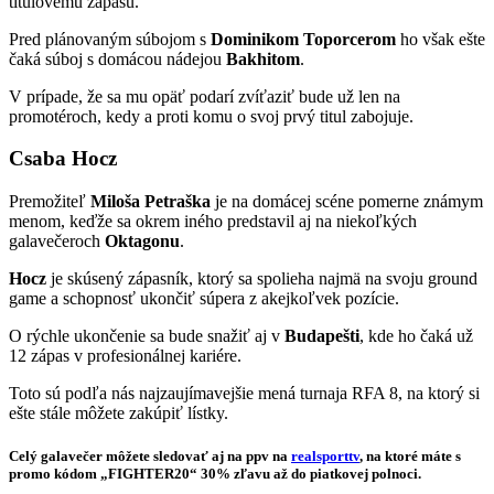
titulovému zápasu.
Pred plánovaným súbojom s
Dominikom
Toporcerom
ho však ešte
čaká súboj s domácou nádejou
Bakhitom
.
V prípade, že sa mu opäť podarí zvíťaziť bude už len na
promotéroch, kedy a proti komu o svoj prvý titul zabojuje.
Csaba Hocz
Premožiteľ
Miloša
Petraška
je na domácej scéne pomerne známym
menom, keďže sa okrem iného predstavil aj na niekoľkých
galavečeroch
Oktagonu
.
Hocz
je skúsený zápasník, ktorý sa spolieha najmä na svoju ground
game a schopnosť ukončiť súpera z akejkoľvek pozície.
O rýchle ukončenie sa bude snažiť aj v
Budapešti
, kde ho čaká už
12 zápas v profesionálnej kariére.
Toto sú podľa nás najzaujímavejšie mená turnaja RFA 8, na ktorý si
ešte stále môžete zakúpiť lístky.
Celý galavečer môžete sledovať aj na ppv na
realsporttv
, na ktoré máte s
promo kódom „FIGHTER20“ 30% zľavu až do piatkovej polnoci.