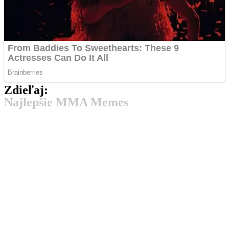
Zdieľaj:
Najlepšie MMA Memes
Má v tom jasno. Takto tipuje súboj White gypsy vs
Zatorský šampión Dekýš
Zápas medzi Kristiánom Danielom alias
Rivalita dostáva nový rozmer. Pirát a Naruszczka
prišli so stávkou, ktorá porazeného zabolí.
Už budúci víkend náš čaká