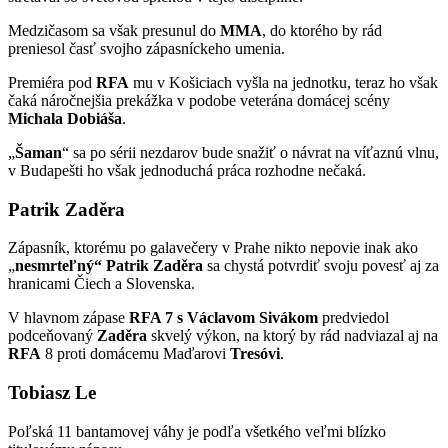
Medzičasom sa však presunul do
MMA
, do ktorého by rád
preniesol časť svojho zápasníckeho umenia.
Premiéra pod
RFA
mu v Košiciach vyšla na jednotku, teraz ho však
čaká náročnejšia prekážka v podobe veterána domácej scény
Michala
Dobiáša
.
„
Šaman
“ sa po sérii nezdarov bude snažiť o návrat na víťaznú vlnu,
v Budapešti ho však jednoduchá práca rozhodne nečaká.
Patrik Zaděra
Zápasník, ktorému po galavečery v Prahe nikto nepovie inak ako
„
nesmrteľný“ Patrik
Zaděra
sa chystá potvrdiť svoju povesť aj za
hranicami Čiech a Slovenska.
V hlavnom zápase
RFA 7 s Václavom Sivákom
predviedol
podceňovaný
Zaděra
skvelý výkon, na ktorý by rád nadviazal aj na
RFA
8 proti domácemu Maďarovi
Tresóvi
.
Tobiasz Le
Poľská 11 bantamovej váhy je podľa všetkého veľmi blízko