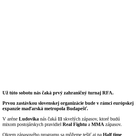
Už túto sobotu nás čaká prvý zahraničný turnaj RFA.
Prvou zastávkou slovenskej organizácie bude v rámci európskej
expanzie maďarská metropola Budapešť.
V aréne
Ludovika
nás čaká
11
skvelých zápasov, ktoré budú
mixom postojárskych pravidiel
Real
Fightu
a
MMA
zápasov.
Okrem zápasového programu sa môžeme tešiť aj na
Half time