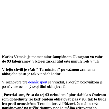
Karlos Vémola je momentálne šampiónom Oktagonu vo váhe
do 93 kilogramov, v ktorej získal titul ešte minulý rok v júli.
V tejto chvíli je však “ Terminátor“ po vážnom zranení a
obhajoba pásu je tak v nedohľadne.
V rozhovore pre
denník šport
sa vyjadril, s ktorým bojovníkom je
po návrate ochotný svoj
titul obhajovať.
„
Povedal som, že sa do tej 93 nebudem úplne tlačiť a s Ondrom
som dohodnutý, že keď budem obhajovať pás v 93, tak to bude
len proti nemeckému Terminatorovi Pützovi, čo máme tiež
naplánované na určité dátumy podľa môjho zdravotného