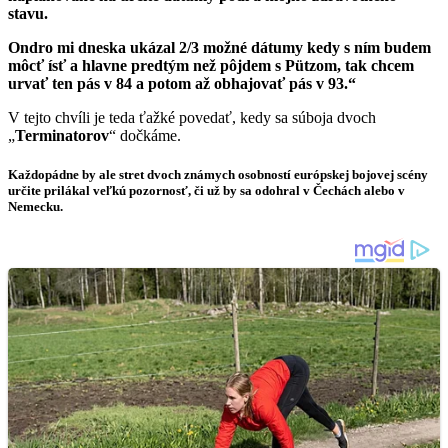
stavu.
Ondro mi dneska ukázal 2/3 možné dátumy kedy s ním budem
môcť ísť a hlavne predtým než pôjdem s Pützom, tak chcem
urvať ten pás v 84 a potom až obhajovať pás v 93.“
V tejto chvíli je teda ťažké povedať, kedy sa súboja dvoch
„
Terminatorov
“ dočkáme.
Každopádne by ale stret dvoch známych osobností európskej bojovej scény
určite prilákal veľkú pozornosť, či už by sa odohral v Čechách alebo v
Nemecku.