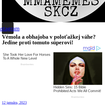
nstagram
Vémola a obhajoba v poloťažkej váhe?
Jedine proti tomuto súperovi!
12 januára, 2023