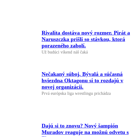
Rivalita dostáva nový rozmer. Pirát a
Naruszczka prišli so stávkou, ktorá
porazeného zabolí.
Už budúci víkend náš čaká
Nečakaný súboj. Bývalá a súčasná
hviezdna Oktagonu si to rozdajú v
novej organizácii.
Prvá európska liga wrestlingu prichádza
Dajú si to znovu? Nový šampión
Muradov reaguje na možnú odvetu s