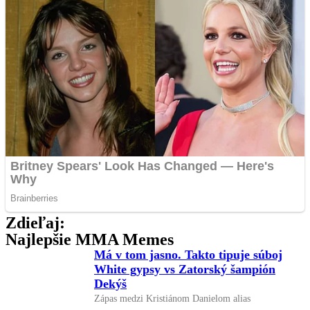
Zdieľaj:
Najlepšie MMA Memes
Má v tom jasno. Takto tipuje súboj
White gypsy vs Zatorský šampión
Dekýš
Zápas medzi Kristiánom Danielom alias