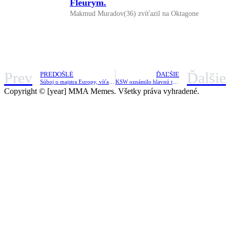
Fleurym.
Makmud Muradov(36) zvíťazil na Oktagone
Prev
Ďalšie
PREDOŠLÉ
ĎAĽŠIE
Súboj o majstra Europy, víťazka svetových hier či známe meno SFG. Čo prinesie turnaj PML v Trenčíne?
KSW oznámilo hlavnú tvár turnaja v Liberci. Domáci fans si prídu na svoje.
Copyright © [year] MMA Memes. Všetky práva vyhradené.