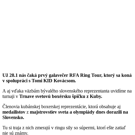
Už 28.1 nás čaká prvý galavečer RFA Ring Tour, ktorý sa koná
v spolupráci s Tomi KID Kovácsom.
A aj vďaka väzbám bývalého slovenského reprezentanta uvidíme na
turnaji v
Trnave
svetovú boxérsku špičku z Kuby.
Členovia kubánskej boxerskej reprezentácie, ktorá obsahuje aj
medailistov
z
majstrovstiev
sveta a olympiády dnes dorazili
na
Slovensko.
Tu si traja z nich zmerajú v ringu sily so súpermi, ktorí ešte zatiaľ
nie sú známy.