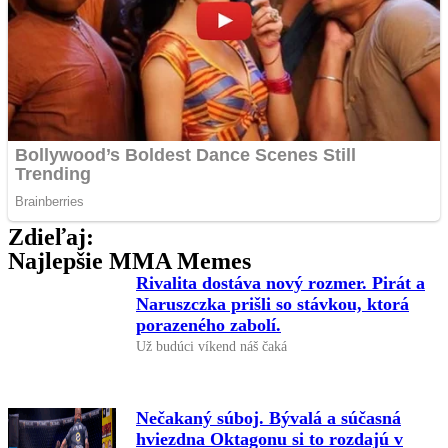
Zdieľaj:
Najlepšie MMA Memes
Rivalita dostáva nový rozmer. Pirát a
Naruszczka prišli so stávkou, ktorá
porazeného zabolí.
Už budúci víkend náš čaká
Nečakaný súboj. Bývalá a súčasná
hviezdna Oktagonu si to rozdajú v