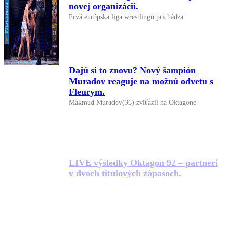
novej organizácii.
Prvá európska liga wrestlingu prichádza
Dajú si to znovu? Nový šampión
Muradov reaguje na možnú odvetu s
Fleurym.
Makmud Muradov(36) zvíťazil na Oktagone
LIVE výsledky Oktagon 92 – partneri
v dvoch titulových zápasoch.
Od 18:30 dnes večer na