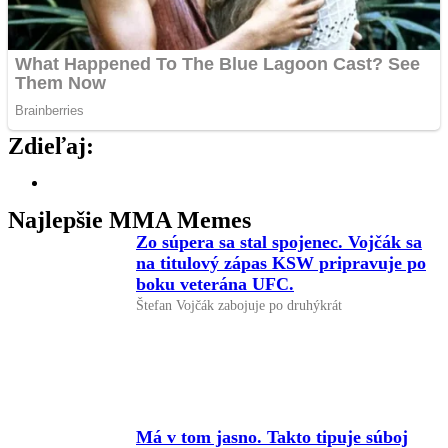
Zdieľaj:
Najlepšie MMA Memes
Zo súpera sa stal spojenec. Vojčák sa
na titulový zápas KSW pripravuje po
boku veterána UFC.
Štefan Vojčák zabojuje po druhýkrát
Má v tom jasno. Takto tipuje súboj