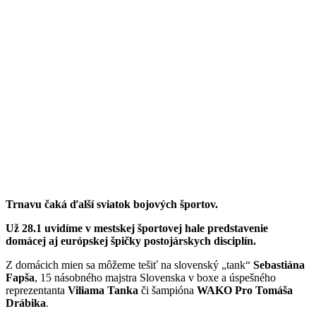
Trnavu čaká ďalší sviatok bojových športov.
Už 28.1 uvidíme v mestskej športovej hale predstavenie
domácej aj európskej špičky postojárskych disciplín.
Z domácich mien sa môžeme tešiť na slovenský „tank“
Sebastiána
Fapša
, 15 násobného majstra Slovenska v boxe a úspešného
reprezentanta
Viliama
Tanka
či šampióna
WAKO
Pro
Tomáša
Drábika
.