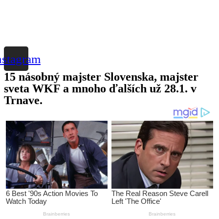
nstagram
15 násobný majster Slovenska, majster
sveta WKF a mnoho ďalších už 28.1. v
Trnave.