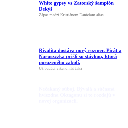
White gypsy vs Zatorský šampión
Dekýš
Zápas medzi Kristiánom Danielom alias
Rivalita dostáva nový rozmer. Pirát a
Naruszczka prišli so stávkou, ktorá
porazeného zabolí.
Už budúci víkend náš čaká
Nečakaný súboj. Bývalá a súčasná
hviezdna Oktagonu si to rozdajú v
novej organizácii.
Prvá európska liga wrestlingu prichádza