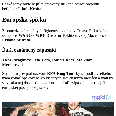
České farby bude hájiť talentovaný striker a tvorca projektu
befighter
Jakub
Krofta
.
Európska špička
Z pomedzi zahraničných fighterov uvidíme v Trnave Rakúskeho
šampióna
WAKO
a
WKF
Ruslana
Tokhtarova
aj Macedónca
Erkana
Murata
.
Ďalší oznámený zápasníci
Ykos Ibragimov, Erik Tóth
,
Róbert
Rácz
,
Malkhaz
Merebasvili
,
Séria turnajov pod názvom
RFA
Ring
Tour
by sa podľa všetkého
mala konať opakovane vo viacerých slovenských mestách a mali by
sa vďaka nej dostať do pozornosti aj ďalší zápasníci domácej či
európskej postojárskej scény.