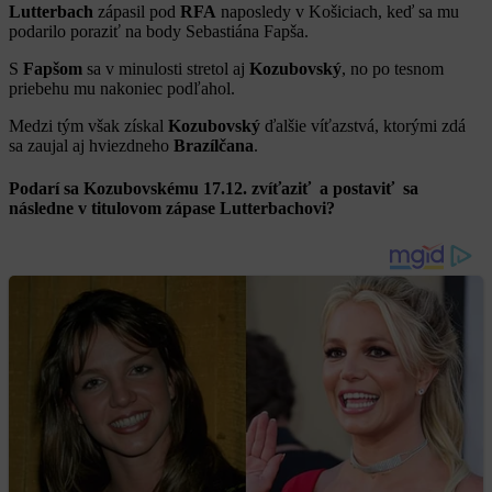
Lutterbach
zápasil pod
RFA
naposledy v Košiciach, keď sa mu
podarilo poraziť na body Sebastiána Fapša.
S
Fapšom
sa v minulosti stretol aj
Kozubovský
, no po tesnom
priebehu mu nakoniec podľahol.
Medzi tým však získal
Kozubovský
ďalšie víťazstvá, ktorými zdá
sa zaujal aj hviezdneho
Brazílčana
.
Podarí sa Kozubovskému 17.12. zvíťaziť a postaviť sa
následne v titulovom zápase Lutterbachovi?