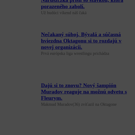
Naruszczka prišli so stávkou, ktorá
porazeného zabolí.
Už budúci víkend náš čaká
Nečakaný súboj. Bývalá a súčasná
hviezdna Oktagonu si to rozdajú v
novej organizácii.
Prvá európska liga wrestlingu prichádza
Dajú si to znovu? Nový šampión
Muradov reaguje na možnú odvetu s
Fleurym.
Makmud Muradov(36) zvíťazil na Oktagone