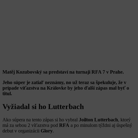
Matěj Kozubovský sa predstaví na turnaji RFA 7 v Prahe.
Jeho súper je zatiaľ neznámy, no už teraz sa špekuluje, že v
prípade víťazstva na Královke by jeho ďalší zápas mal byť o
titul.
Vyžiadal si ho Lutterbach
Ako súpera na tento zápas si ho vybral
Joilton
Lutterbach
, ktorý
má za sebou 2 víťazstva pod
RFA
a po minulom týždni aj úspešný
debut v organizácii
Glory
.