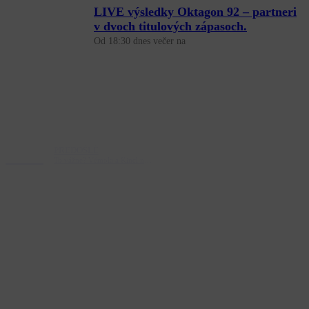
LIVE výsledky Oktagon 92 – partneri
v dvoch titulových zápasoch.
Od 18:30 dnes večer na
Prev
Ďalšie
PREDOŠLÉ
ĎAĽŠIE
To vážne? Vémola a Kincl na RFA 7 v Prahe.
Marpo o zápase s Vémolom: „Cítil som sa, ako keď ideš do bordelu na orál.“
Copyright © [year] MMA Memes. Všetky práva vyhradené.