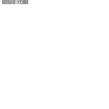
Prev
Ďalšie
PREDOŠLÉ
ĎAĽŠIE
Uvedomuje si „Tank“ Fapšo silu svojho súpera? Toto sú bojovníci, ktorých Lutterbach porazil
Skvelá produkcia ale priemerní zápasníci. Novotný reaguje na výrok známeho novinára.