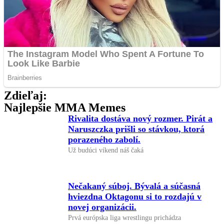
Zdieľaj:
Najlepšie MMA Memes
Rivalita dostáva nový rozmer. Pirát a
Naruszczka prišli so stávkou, ktorá
porazeného zabolí.
Už budúci víkend náš čaká
Nečakaný súboj. Bývalá a súčasná
hviezdna Oktagonu si to rozdajú v
novej organizácii.
Prvá európska liga wrestlingu prichádza