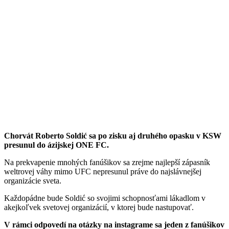
Chorvát Roberto Soldić sa po zisku aj druhého opasku v KSW
presunul do ázijskej ONE FC.
Na prekvapenie mnohých fanúšikov sa zrejme najlepší zápasník
weltrovej váhy mimo UFC nepresunul práve do najslávnejšej
organizácie sveta.
Každopádne bude Soldić so svojimi schopnosťami lákadlom v
akejkoľvek svetovej organizácií, v ktorej bude nastupovať.
V rámci odpovedí na otázky na instagrame sa jeden z fanúšikov