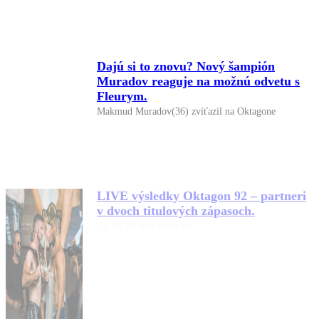
Dajú si to znovu? Nový šampión
Muradov reaguje na možnú odvetu s
Fleurym.
Makmud Muradov(36) zvíťazil na Oktagone
LIVE výsledky Oktagon 92 – partneri
v dvoch titulových zápasoch.
Od 18:30 dnes večer na