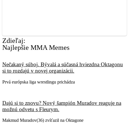
Zdieľaj:
Najlepšie MMA Memes
Nečakaný súboj. Bývalá a súčasná hviezdna Oktagonu
si to rozdajú v novej organizácii.
Prvá európska liga wrestlingu prichádza
Dajú si to znovu? Nový šampión Muradov reaguje na
možnú odvetu s Fleurym.
Makmud Muradov(36) zvíťazil na Oktagone