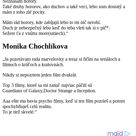
Neznášam horory.
Také druhy hororov, ako duchov a také veci, lebo som dosratý a
mám z toho zlé pocity.
Mám rád horory, kde zabíjajú lebo to mi nič nerobí.
Duch je nebezpečný lebo keď do teba vletí tak si v pič*.
Sežere ťa z vnútra more(smiech).“
Monika Chochlíkova
„Ja pozerávam rada marvelovky a teraz si fičím na seriáloch a
filmoch o kráľoch a kralovnách.
Nikdy si nepozriem jeden film dvakrát.
Top 3 filmy, ktoré sa mi zatiaľ najviac páčili sú
Guardians of Galaxy,Doctor Strange a Inception.
Aaa ešte ma bavia psycho filmy, keď si ten film pozrieš a potom
spochybňuješ celú realitu.
To je tiež skvelé.“