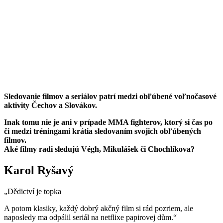
Sledovanie filmov a seriálov patrí medzi obľúbené voľnočasové
aktivity Čechov a Slovákov.
Inak tomu nie je ani v prípade MMA fighterov, ktorý si čas po
či medzi tréningami krátia sledovaním svojich obľúbených
filmov.
Aké filmy radi sledujú Végh, Mikulášek či Chochlíkova?
Karol Ryšavý
„Dědictví je topka
A potom klasiky, každý dobrý akčný film si rád pozriem, ale
naposledy ma odpálil seriál na netflixe papirovej dům.“