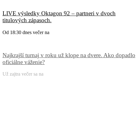
LIVE výsledky Oktagon 92 – partneri v dvoch
titulových zápasoch.
Od 18:30 dnes večer na
Najkrajší turnaj v roku už klope na dvere. Ako dopadlo
oficiálne váženie?
Už zajtra večer sa na
Prev
Predošlé
5 faktorov, vďaka ktorým sa stal Gábor po výzve
najväčšou hviezdou domácej scény.
Ďaľšie
Hlasuj za najväčšiu osobnosť československého MMA
Ďalšie