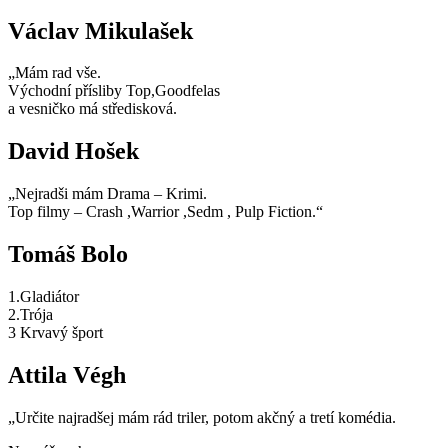
Václav Mikulašek
„Mám rad vše.
Východní přísliby Top,Goodfelas
a vesničko má středisková.
David Hošek
„Nejradši mám Drama – Krimi.
Top filmy – Crash ,Warrior ,Sedm , Pulp Fiction.“
Tomáš Bolo
1.Gladiátor
2.Trója
3 Krvavý šport
Attila Végh
„Určite najradšej mám rád triler, potom akčný a tretí komédia.