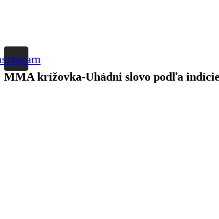
nstagram
MMA krížovka-Uhádni slovo podľa indície