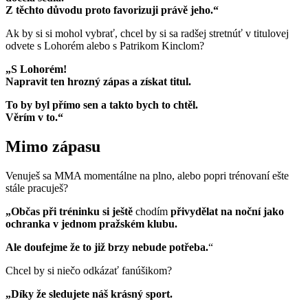
Z těchto důvodu proto favorizuji právě jeho.“
Ak by si si mohol vybrať, chcel by si sa radšej stretnúť v titulovej
odvete s Lohorém alebo s Patrikom Kinclom?
„S Lohorém!
Napravit ten hrozný zápas a získat titul.
To by byl přímo sen a takto bych to chtěl.
Věrím v to.“
Mimo zápasu
Venuješ sa MMA momentálne na plno, alebo popri trénovaní ešte
stále pracuješ?
„Občas při tréninku si ještě
chodím
přivydělat na noční jako
ochranka v jednom pražském klubu.
Ale doufejme že to již brzy nebude potřeba.
“
Chcel by si niečo odkázať fanúšikom?
„Díky že sledujete náš krásný sport.