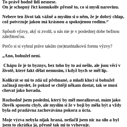
To právě hodně lidi nesnese.
On je schopný říct komukoliv přesně to, co si myslí narovinu.
Nebere ten život tak vážně a myslím si o něm, že je dobrý chlap,
což potvrzuje jakou má krásnou a spokojenou rodinu.“
Spôsob výzvy, aký si zvolil, u nás nie je v poslednej dobe bežnou
záležitosťou.
Prečo si si vybral práve takúto (ne)trashtalkovú formu výzvy?
„Ano
, bohužel není.
Chápu že je to byznys, bez toho by to asi nešlo, ale jsou věci v
životě, které fakt dělat nemusím, i když bych se měl líp.
Kolikrát se mi to zdá už přehnané, a mladí kluci si bohužel
začínají myslet, že pokud se chtějí někam dostat, tak se musí
chovat jako hovada.
Rozhodně jsem poslední, který by měl moralizovat, mám jako
člověk spoustu chyb, ale myslím si že v boji by měla být a vždy
byla od pradávna zachovávána pokora a úcta.
Moje výzva nebyla nijak hraná, netlačil jsem nic na sílu a byl
jsem to zkrátka já, přesně tak mi to vyhovuje.