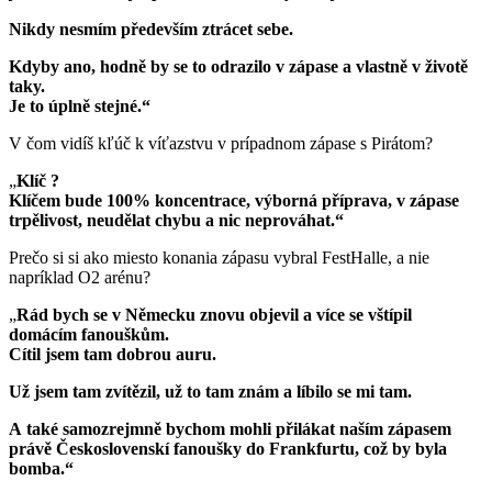
Nikdy nesmím především ztrácet sebe.
Kdyby ano, hodně by se to odrazilo v zápase a vlastně v životě
taky.
Je to úplně stejné.“
V čom vidíš kľúč k víťazstvu v prípadnom zápase s Pirátom?
„
Klíč ?
Klíčem bude 100% koncentrace, výborná příprava, v zápase
trpělivost, neudělat chybu a nic neprováhat.“
Prečo si si ako miesto konania zápasu vybral FestHalle, a nie
napríklad O2 arénu?
„
Rád bych se v Německu znovu objevil a více se vštípil
domácím fanouškům.
Cítil jsem tam dobrou auru.
Už jsem tam zvítězil, už to tam znám a líbilo se mi tam.
A
také samozrejmně bychom mohli přilákat naším zápasem
právě Československí fanoušky do Frankfurtu, což by byla
bomba.“