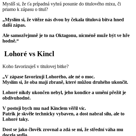
Myslíš si, že ťa prípadná vyhrá posunie do titulového mixu, či
priamo k zápasu o titul?
„Myslím si, že vítěze nás dvou by čekala titulová bitva hned
další zápas.
Ale samozřejmně je to na Oktagonu, nicméně muže být ve hře
hodně.“
Lohoré vs Kincl
Koho favorizuješ v titulovej bitke?
„V
zápase favorizuji Lohorého, ale né o moc.
Myslím si, že oba mají zbraně, které můžou druhého ukončit.
Lohoré nikdy ukončen nebyl, jeho kondice a umění přežít je
obdivuhodné.
V postoji bych mu nad Kinclem věřil víc.
Patrik je skvěle technicky vybaven, a dost nabral sílu, ale to
Lohoré taky.
Dost se jako člověk zrovnal a zdá se mi, že střední váha mu
docela sedla.