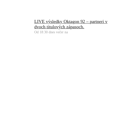
LIVE výsledky Oktagon 92 – partneri v
dvoch titulových zápasoch.
Od 18:30 dnes večer na
Prev
Predošlé
První podcast pro Britské fanoušky Oktagonu!
Ďaľšie
Ďalšia obrovská akcia. Uvidíme Oktagon v 17 tisícovej aréne
v Nemecku?
Ďalšie