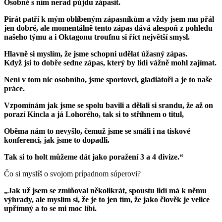
Osobně s ním nerad půjdu zápasit.
Pirát patří k mým oblíbeným zápasníkům a vždy jsem mu přál
jen dobré, ale momentálně tento zápas dává alespoň z pohledu
našeho týmu a i Oktagonu troufnu si říct největší smysl.
Hlavně si myslím, že jsme schopni udělat
úžasný zápas.
Když jsi to dobře sedne zápas, který by lidi vážně mohl zajímat.
Není v tom nic osobního, jsme sportovci, gladiátoři a je to naše
práce.
Vzpomínám jak jsme se spolu bavili a dělali si srandu, že až on
porazí Kincla a já Lohorého,
tak si to stříhnem o titul,
Oběma nám to nevyšlo, čemuž jsme se smáli i na tiskové
konferenci, jak jsme to dopadli.
Tak si to holt můžeme dát jako poražení 3 a 4 divize.“
Čo si myslíš o svojom prípadnom súperovi?
„Jak už jsem se zmiňoval několikrát, spoustu lidí má k němu
výhrady, ale myslím si, že je to jen tím, že jako člověk je velice
upřímný a to se mi moc líbí.