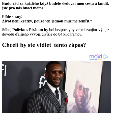
Budu rád za každého když budete sledovat mou cestu a fandit,
jste pro nás hnací motor!
Plňte si sny!
Život není krátký, pouze jen jednou musíme zemřít.“
Súboj
Polívku s Pirátom by
bol bezpochyby veľmi zaujímavý aj z
dôvodu ďalšieho vývoja divízie do 84 kilogramov.
Chceli by ste vidieť tento zápas?