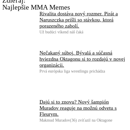
Zdieľaj:
Najlepšie MMA Memes
Rivalita dostáva nový rozmer. Pirát a
Naruszczka prišli so stávkou, ktorá
porazeného zabolí.
Už budúci víkend náš čaká
Nečakaný súboj. Bývalá a súčasná
hviezdna Oktagonu si to rozdajú v novej
organizácii.
Prvá európska liga wrestlingu prichádza
Dajú si to znovu? Nový šampión
Muradov reaguje na možnú odvetu s
Fleurym.
Makmud Muradov(36) zvíťazil na Oktagone