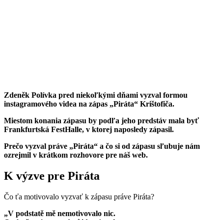
Zdeněk Polívka pred niekoľkými dňami vyzval formou
instagramového videa na zápas „Piráta“ Krištofiča.
Miestom konania zápasu by podľa jeho predstáv mala byť
Frankfurtská FestHalle, v ktorej naposledy zápasil.
Prečo vyzval práve „Piráta“ a č
o si od zápasu sľubuje nám
ozrejmil v krátkom rozhovore pre náš web.
K výzve pre Piráta
Čo ťa motivovalo vyzvať k zápasu práve Piráta?
„V podstatě mě nemotivovalo nic.