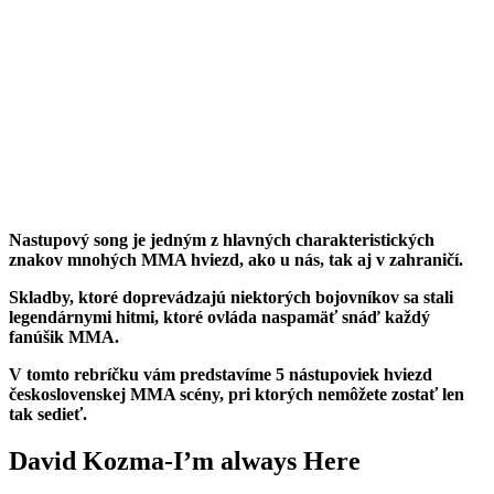
Nastupový song je jedným z hlavných charakteristických
znakov mnohých MMA hviezd, ako u nás, tak aj v zahraničí.
Skladby, ktoré doprevádzajú niektorých bojovníkov sa stali
legendárnymi hitmi, ktoré ovláda naspamäť snáď každý
fanúšik MMA.
V tomto rebríčku vám predstavíme 5 nástupoviek hviezd
československej MMA scény, pri ktorých nemôžete zostať len
tak sedieť.
David Kozma-I’m always Here