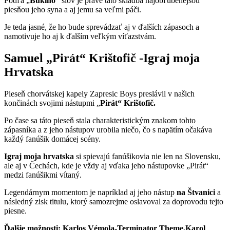
Podľa „
Bukiho“
slov je práve táto skladba najobľúbenejšou
piesňou jeho syna a aj jemu sa veľmi páči.
Je teda jasné, že ho bude sprevádzať aj v ďalších zápasoch a
namotivuje ho aj k ďalším veľkým víťazstvám.
Samuel „Pirát“ Krištofič -Igraj moja
Hrvatska
Pieseň chorvátskej kapely Zapresic Boys preslávil v našich
končinách svojimi nástupmi „
Pirát“ Krištofič.
Po čase sa táto pieseň stala charakteristickým znakom tohto
zápasníka a z jeho nástupov urobila niečo, čo s napätím očakáva
každý fanúšik domácej scény.
Igraj moja hrvatska
si spievajú fanúšikovia nie len na Slovensku,
ale aj v Čechách, kde je vždy aj vďaka jeho nástupovke „Pirát“
medzi fanúšikmi vítaný.
Legendárnym momentom je napríklad aj jeho nástup
na Štvanici
a
následný zisk titulu, ktorý samozrejme oslavoval za doprovodu tejto
piesne.
Ďalšie možnosti: Karlos Vémola-Terminator Theme,Karol