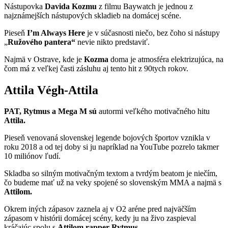
Nástupovka
Davida Kozmu
z filmu Baywatch je jednou z
najznámejších nástupových skladieb na domácej scéne.
Pieseň
I’m Always Here
je v súčasnosti niečo, bez čoho si nástupy
„
Ružového
pantera“
nevie nikto predstaviť.
Najmä v Ostrave, kde je
Kozma
doma je atmosféra elektrizujúca, na
čom má z veľkej časti zásluhu aj tento hit z 90tych rokov.
Attila Végh-Attila
PAT, Rytmus a Mega M sú
autormi veľkého motivačného hitu
Attila.
Pieseň venovaná slovenskej legende bojových športov vznikla v
roku 2018 a od tej doby si ju napríklad na YouTube pozrelo takmer
10 miliónov ľudí.
Skladba so silným motivačným textom a tvrdým beatom je niečím,
čo budeme mať už na veky spojené so slovenským MMA a najmä s
Attilom.
Okrem iných zápasov zaznela aj v O2 aréne pred najväčším
zápasom v histórii domácej scény, kedy ju na živo zaspieval
kráčajúc spolu s
Attilom rapper Rytmus.