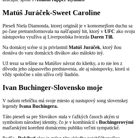
Matúš Juráček-Sweet Caroline
Pieseň Niela Diamonda, ktorej originál je v komornejšom duchu sa
po čase pretransformovala na našľapaný hit, ktorý v
UFC
ako svoju
nástupovku využíva aj Liverpoolska hviezda
Daren Till.
Na domácej scéne si ju privlastnil
Matúš
Juráček
, ktorý ňou
dostáva do varu domácich divákov ako málokto iný.
Už teraz sa tešíme na Matúšov návrat do klietky, a to nie len z
dôvodu jeho zápasového predstavenia, ale aj nástupovky, ktorú si
vždy spoločne s ním užíva celý štadión.
Ivan Buchinger-Slovensko moje
V našom rebríčku má svoje miesto aj nastupový song slovenskej
legendy
Ivana Buchingera.
Táto pieseň sa pre Slovákov stala v ťažkých časoch akým si
symbolom národnej identity, čo je v kombinácií s
Buchingerovými
maďarskými koreňmi domácemu publiku veľmi sympatické.