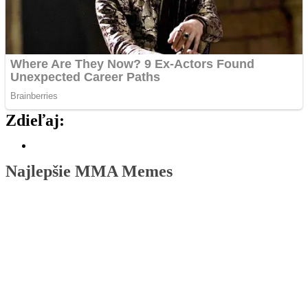
Zdieľaj:
Najlepšie MMA Memes
Rivalita dostáva nový rozmer. Pirát a
Naruszczka prišli so stávkou, ktorá
porazeného zabolí.
Už budúci víkend náš čaká
Nečakaný súboj. Bývalá a súčasná
hviezdna Oktagonu si to rozdajú v