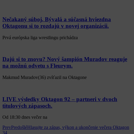
Nečakaný súboj. Bývalá a súčasná hviezdna
Oktagonu si to rozdajú v novej organizácii.
Prvá európska liga wrestlingu prichádza
Dajú si to znovu? Nový šampión Muradov reaguje
na možnú odvetu s Fleurym.
Makmud Muradov(36) zvíťazil na Oktagone
LIVE výsledky Oktagon 92 – partneri v dvoch
titulových zápasoch.
Od 18:30 dnes večer na
Prev
Predošlé
Hlasujte za zápas, výkon a ukončenie večera Oktagon
34