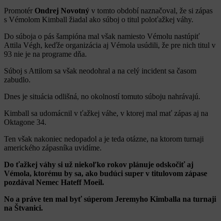
Promotér
Ondrej Novotný
v tomto období naznačoval, že si zápas
s Vémolom Kimball žiadal ako súboj o titul poloťažkej váhy.
Do súboja o pás šampióna mal však namiesto Vémolu nastúpiť
Attila Végh, keďže organizácia aj Vémola usúdili, že pre nich titul v
93 nie je na programe dňa.
Súboj s Attilom sa však neodohral a na celý incident sa časom
zabudlo.
Dnes je situácia odlišná, no okolností tomuto súboju nahrávajú.
Kimball sa udomácnil v ťažkej váhe, v ktorej mal mať zápas aj na
Oktagone 34.
Ten však nakoniec nedopadol a je teda otázne, na ktorom turnaji
amerického zápasníka uvidíme.
Do ťažkej váhy si už niekoľko rokov plánuje odskočiť aj
Vémola, ktorému by sa, ako budúci super v titulovom zápase
pozdával Nemec Hateff Moeil.
No a práve ten mal byť súperom Jeremyho Kimballa na turnaji
na Štvanici.