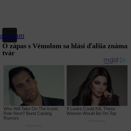
nstagram
O zápas s Vémolom sa hlási ďalšia známa
tvár