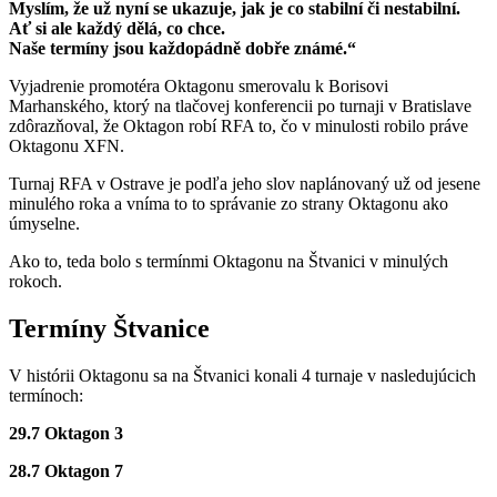
Myslím, že už nyní se ukazuje, jak je co stabilní či nestabilní.
Ať si ale každý dělá, co chce.
Naše termíny jsou každopádně dobře známé.“
Vyjadrenie promotéra Oktagonu smerovalu k Borisovi
Marhanského, ktorý na tlačovej konferencii po turnaji v Bratislave
zdôrazňoval, že Oktagon robí RFA to, čo v minulosti robilo práve
Oktagonu XFN.
Turnaj RFA v Ostrave je podľa jeho slov naplánovaný už od jesene
minulého roka a vníma to to správanie zo strany Oktagonu ako
úmyselne.
Ako to, teda bolo s termínmi Oktagonu na Štvanici v minulých
rokoch.
Termíny Štvanice
V histórii Oktagonu sa na Štvanici konali 4 turnaje v nasledujúcich
termínoch:
29.7 Oktagon 3
28.7 Oktagon 7