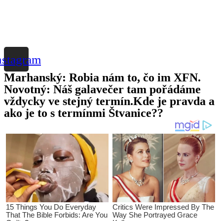
nstagram
Marhanský: Robia nám to, čo im XFN.
Novotný: Náš galavečer tam pořádáme
vždycky ve stejný termín.Kde je pravda a
ako je to s termínmi Štvanice??