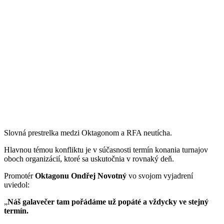
Slovná prestrelka medzi Oktagonom a RFA neutícha.
Hlavnou témou konfliktu je v súčasnosti termín konania turnajov
oboch organizácií, ktoré sa uskutočnia v rovnaký deň.
Promotér
Oktagonu Ondřej Novotný
vo svojom vyjadrení
uviedol:
„
Náš galavečer tam pořádáme už popáté a vždycky ve stejný
termín.