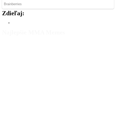
Zdieľaj:
Najlepšie MMA Memes
Rivalita dostáva nový rozmer. Pirát a Naruszczka
prišli so stávkou, ktorá porazeného zabolí.
Už budúci víkend náš čaká
Nečakaný súboj. Bývalá a súčasná hviezdna
Oktagonu si to rozdajú v novej organizácii.
Prvá európska liga wrestlingu prichádza