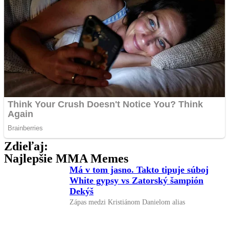
Zdieľaj:
Najlepšie MMA Memes
Má v tom jasno. Takto tipuje súboj
White gypsy vs Zatorský šampión
Dekýš
Zápas medzi Kristiánom Danielom alias