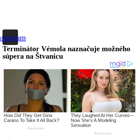
nstagram
Terminátor Vémola naznačuje možného
súpera na Štvanicu