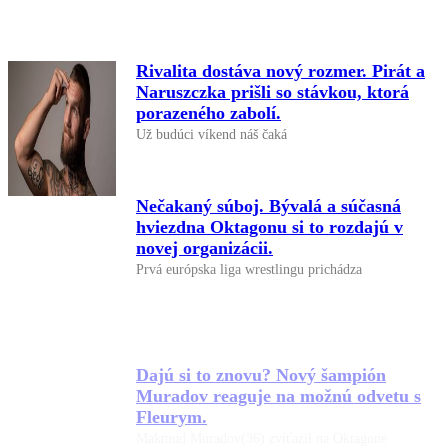
Rivalita dostáva nový rozmer. Pirát a
Naruszczka prišli so stávkou, ktorá
porazeného zabolí.
Už budúci víkend náš čaká
Nečakaný súboj. Bývalá a súčasná
hviezdna Oktagonu si to rozdajú v
novej organizácii.
Prvá európska liga wrestlingu prichádza
Dajú si to znovu? Nový šampión
Muradov reaguje na možnú odvetu s
Fleurym.
Makmud Muradov(36) zvíťazil na Oktagone