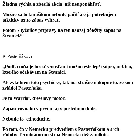
Žiadna rýchla a zbesilá akcia, nič neuponáhľať.
Možno sa to fanúšikom nebude páčiť ale ja potrebujem
takticky tento zápas vyhrať.
Potom 7 týždňov prípravy na ten naozaj dôležitý zápas na
Štvanici.“
K Pasterňákovi
„Podľa mňa je to skúsenosťami možno ešte lepší súper, než ten,
ktorého očakávam na Štvanici.
Ak zvládnem toto psychicky, tak ma strašne nakopne to, že som
zvládol Pasterňaka.
Je to Warrior, dieselový motor.
Zápasí rovnako v prvom aj v poslednom kole.
Nebude to jednoduché.
Po tom, čo v Nemecku predvediem s Pasterňákom a s ich
rádoby Terminátorom si ma Nemecko tiež zamiluje.