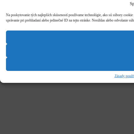
Sp
Na poskytovanie tých najlepších skúseností používame technológie, ako sú súbory cookie n
správanie pri prehliadaní alebo jedinečné ID na tejto stránke. Nesúhlas alebo odvolanie súh
Zásady použí