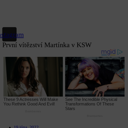
nstagram
První vítězství Martínka v KSW
19 júna, 2022