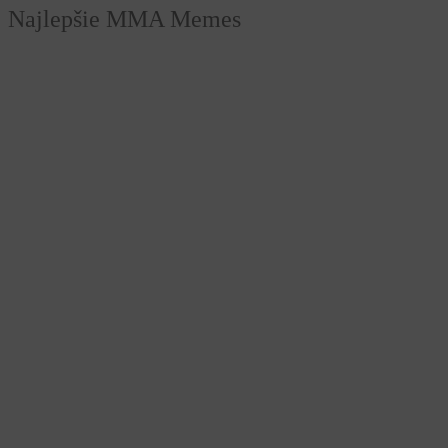
Najlepšie MMA Memes
Zmeny v pravidlách týždeň pred zápasom? Lutterbach
má pre RFA žiadosť aj ponuku.
Odveta medzi Sebastiánom Fapšom a
Nečakaný súboj. Bývalá a súčasná hviezdna Oktagonu
si to rozdajú v novej organizácii.
Prvá európska liga wrestlingu prichádza