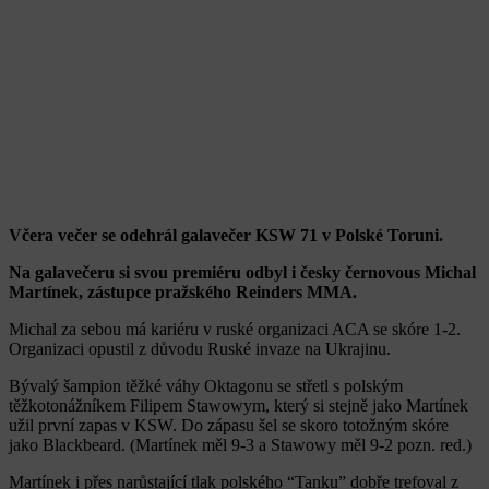
Včera večer se odehrál galavečer KSW 71 v Polské Toruni.
Na galavečeru si svou premiéru odbyl i česky černovous Michal
Martínek, zástupce pražského Reinders MMA.
Michal za sebou má kariéru v ruské organizaci ACA se skóre 1-2.
Organizaci opustil z důvodu Ruské invaze na Ukrajinu.
Bývalý šampion těžké váhy Oktagonu se střetl s polským
těžkotonážníkem Filipem Stawowym, který si stejně jako Martínek
užil první zapas v KSW. Do zápasu šel se skoro totožným skóre
jako Blackbeard. (Martínek měl 9-3 a Stawowy měl 9-2 pozn. red.)
Martínek i přes narůstající tlak polského “Tanku” dobře trefoval z