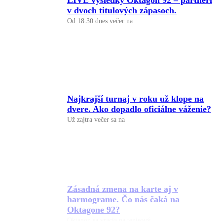
v dvoch titulových zápasoch.
Od 18:30 dnes večer na
Najkrajší turnaj v roku už klope na
dvere. Ako dopadlo oficiálne váženie?
Už zajtra večer sa na
Zásadná zmena na karte aj v
harmograme. Čo nás čaká na
Oktagone 92?
Oktagon sa vracia na tenisový