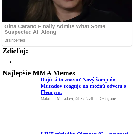
Zdieľaj:
Najlepšie MMA Memes
Dajú si to znovu? Nový šampión
Muradov reaguje na možnú odvetu s
Fleurym.
Makmud Muradov(36) zvíťazil na Oktagone
LIVE výsledky Oktagon 92 – partneri