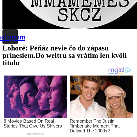
nstagram
Lohoré: Peňáz nevie čo do zápasu
prinesiem.Do weltru sa vrátim len kvôli
titulu