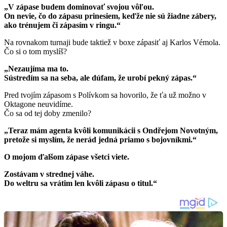
„V zápase budem dominovať svojou vôľou.
On nevie, čo do zápasu prinesiem, keďže nie sú žiadne zábery,
ako trénujem či zápasím v ringu.“
Na rovnakom turnaji bude taktiež v boxe zápasiť aj Karlos Vémola.
Čo si o tom myslíš?
„Nezaujíma ma to.
Sústredím sa na seba, ale dúfam, že urobí pekný zápas.“
Pred tvojím zápasom s Polívkom sa hovorilo, že ťa už možno v
Oktagone neuvidíme.
Čo sa od tej doby zmenilo?
„Teraz mám agenta kvôli komunikácii s Ondřejom Novotným,
pretože si myslím, že nerád jedná priamo s bojovníkmi.“
O mojom ďalšom zápase všetci viete.
Zostávam v strednej váhe.
Do weltru sa vrátim len kvôli zápasu o titul.“