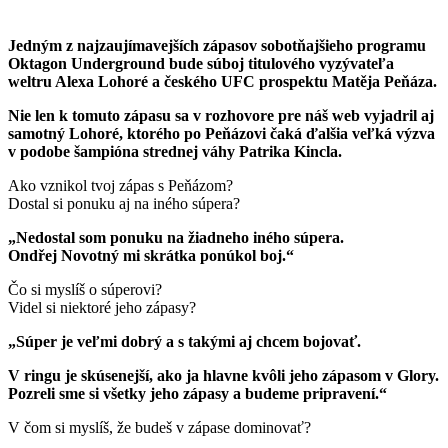
Jedným z najzaujímavejších zápasov sobotňajšieho programu
Oktagon Underground bude súboj titulového vyzývateľa
weltru Alexa Lohoré a českého UFC prospektu Matěja Peňáza.
Nie len k tomuto zápasu sa v rozhovore pre náš web vyjadril aj
samotný Lohoré, ktorého po Peňázovi čaká ďalšia veľká výzva
v podobe šampióna strednej váhy Patrika Kincla.
Ako vznikol tvoj zápas s Peňázom?
Dostal si ponuku aj na iného súpera?
„Nedostal som ponuku na žiadneho iného súpera.
Ondřej Novotný mi skrátka ponúkol boj.“
Čo si myslíš o súperovi?
Videl si niektoré jeho zápasy?
„Súper je veľmi dobrý a s takými aj chcem bojovať.
V ringu je skúsenejší, ako ja hlavne kvôli jeho zápasom v Glory.
Pozreli sme si všetky jeho zápasy a budeme pripravení.“
V čom si myslíš, že budeš v zápase dominovať?