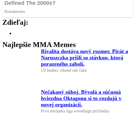
Zdieľaj:
Najlepšie MMA Memes
Rivalita dostáva nový rozmer. Pirát a
Naruszczka prišli so stávkou, ktorá
porazeného zabolí.
Už budúci víkend náš čaká
Nečakaný súboj. Bývalá a súčasná
hviezdna Oktagonu si to rozdajú v
novej organizácii.
Prvá európska liga wrestlingu prichádza