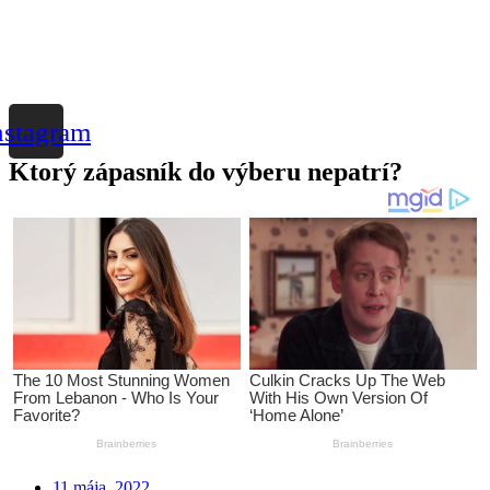
nstagram
Ktorý zápasník do výberu nepatrí?
11 mája, 2022