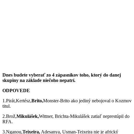
Dnes budete vyberať zo 4 zápasníkov toho, ktorý do danej
skupiny na základe niečoho nepatrí.
ODPOVEDE
1.Pirát,Kertész,
Brito,
Monster-Brito ako jediný nebojoval o Kozmov
titul.
2.Brož,
Mikulášek,
Wittner, Brichta-Mikulášek zatiaľ neprestúpil do
RFA.
3.Nganou,
Teixeira,
Adesanya, Usman-Teixeira nie je africký