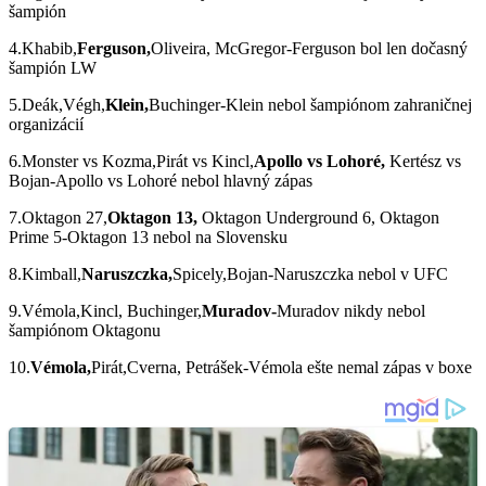
šampión
4.Khabib,
Ferguson,
Oliveira, McGregor-Ferguson bol len dočasný
šampión LW
5.Deák,Végh,
Klein,
Buchinger-Klein nebol šampiónom zahraničnej
organizácií
6.Monster vs Kozma,Pirát vs Kincl,
Apollo vs Lohoré,
Kertész vs
Bojan-Apollo vs Lohoré nebol hlavný zápas
7.Oktagon 27,
Oktagon 13,
Oktagon Underground 6, Oktagon
Prime 5-Oktagon 13 nebol na Slovensku
8.Kimball,
Naruszczka,
Spicely,Bojan-Naruszczka nebol v UFC
9.Vémola,Kincl, Buchinger,
Muradov-
Muradov nikdy nebol
šampiónom Oktagonu
10.
Vémola,
Pirát,Cverna, Petrášek-Vémola ešte nemal zápas v boxe