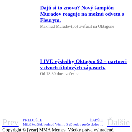
Dajú si to znovu? Nový šampión
Muradov reaguje na možnú odvetu s
Fleurym.
Makmud Muradov(36) zvíťazil na Oktagone
LIVE výsledky Oktagon 92 – partneri
v dvoch titulových zápasoch.
Od 18:30 dnes večer na
Prev
Ďalšie
PREDOŠLÉ
ĎAĽŠIE
Miloš Petrášek hodnotí Vémolov box a tipuje zápasy Oktagon Underground
5 dôvodov prečo sledovať RFA Grand opening
Copyright © [year] MMA Memes. Všetky práva vyhradené.