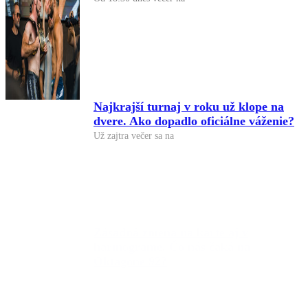
Najkrajší turnaj v roku už klope na
dvere. Ako dopadlo oficiálne váženie?
Už zajtra večer sa na
Zásadná zmena na karte aj v
harmograme. Čo nás čaká na
Oktagone 92?
Oktagon sa vracia na tenisový