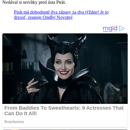
Nedával si servítky pred ústa Pirát.
Pirát má dohodnuté dva zápasy za dva týždne! Je to
drzosť, reaguje Ondřej Novotný