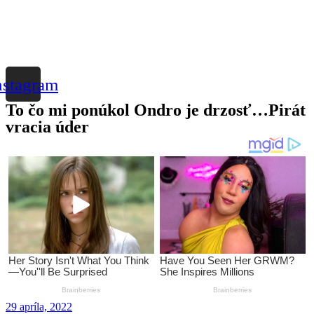
nstagram
To čo mi ponúkol Ondro je drzosť…Pirát
vracia úder
29 apríla, 2022