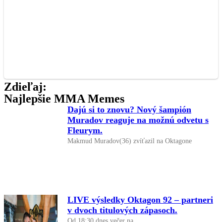
Zdieľaj:
Najlepšie MMA Memes
Dajú si to znovu? Nový šampión
Muradov reaguje na možnú odvetu s
Fleurym.
Makmud Muradov(36) zvíťazil na Oktagone
LIVE výsledky Oktagon 92 – partneri
v dvoch titulových zápasoch.
Od 18:30 dnes večer na