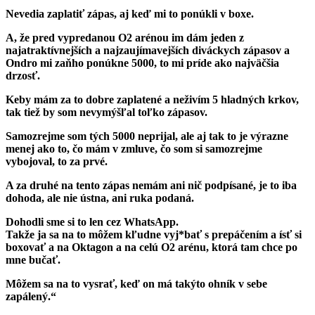
Nevedia zaplatiť zápas, aj keď mi to ponúkli v boxe.
A, že pred vypredanou O2 arénou im dám jeden z
najatraktívnejších a najzaujímavejších diváckych zápasov a
Ondro mi zaňho ponúkne 5000, to mi príde ako najväčšia
drzosť.
Keby mám za to dobre zaplatené a neživím 5 hladných krkov,
tak tiež by som nevymýšľal toľko zápasov.
Samozrejme som tých 5000 neprijal, ale aj tak to je výrazne
menej ako to, čo mám v zmluve, čo som si samozrejme
vybojoval, to za prvé.
A za druhé na tento zápas nemám ani nič podpísané, je to iba
dohoda, ale nie ústna, ani ruka podaná.
Dohodli sme si to len cez WhatsApp.
Takže ja sa na to môžem kľudne vyj*bať s prepáčením a ísť si
boxovať a na Oktagon a na celú O2 arénu, ktorá tam chce po
mne bučať.
Môžem sa na to vysrať, keď on má takýto ohník v sebe
zapálený.“