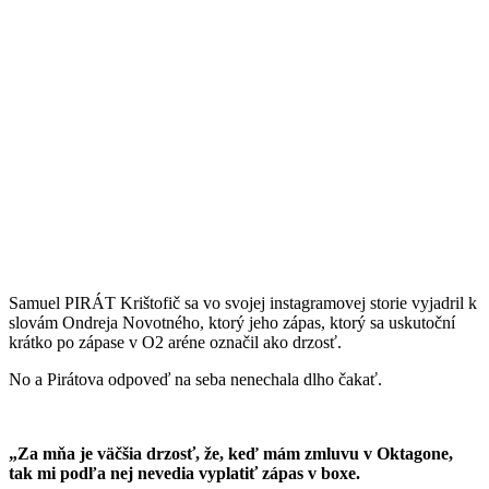
Samuel PIRÁT Krištofič sa vo svojej instagramovej storie vyjadril k
slovám Ondreja Novotného, ktorý jeho zápas, ktorý sa uskutoční
krátko po zápase v O2 aréne označil ako drzosť.
No a Pirátova odpoveď na seba nenechala dlho čakať.
„Za mňa je väčšia drzosť, že, keď mám zmluvu v Oktagone,
tak mi podľa nej nevedia vyplatiť zápas v boxe.