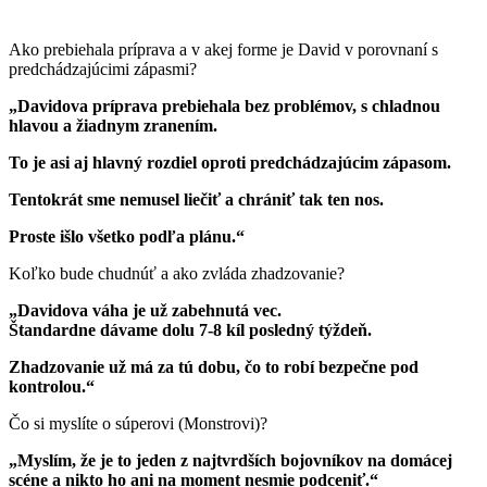
Ako prebiehala príprava a v akej forme je David v porovnaní s
predchádzajúcimi zápasmi?
„Davidova príprava prebiehala bez problémov, s chladnou
hlavou a žiadnym zranením.
To je asi aj hlavný rozdiel oproti predchádzajúcim zápasom.
Tentokrát sme nemusel liečiť a chrániť tak ten nos.
Proste išlo všetko podľa plánu.“
Koľko bude chudnúť a ako zvláda zhadzovanie?
„Davidova váha je už zabehnutá vec.
Štandardne dávame dolu 7-8 kíl posledný týždeň.
Zhadzovanie už má za tú dobu, čo to robí bezpečne pod
kontrolou.“
Čo si myslíte o súperovi (Monstrovi)?
„Myslím, že je to jeden z najtvrdších bojovníkov na domácej
scéne a nikto ho ani na moment nesmie podceniť.“