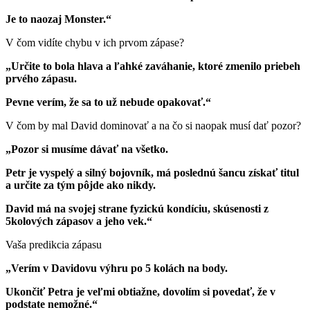
Je to naozaj Monster.“
V čom vidíte chybu v ich prvom zápase?
„Určite to bola hlava a ľahké zaváhanie, ktoré zmenilo priebeh
prvého zápasu.
Pevne verím, že sa to už nebude opakovať.“
V čom by mal David dominovať a na čo si naopak musí dať pozor?
„Pozor si musíme dávať na všetko.
Petr je vyspelý a silný bojovník, má poslednú šancu získať titul
a určite za tým pôjde ako nikdy.
David má na svojej strane fyzickú kondíciu, skúsenosti z
5kolových zápasov a jeho vek.“
Vaša predikcia zápasu
„Verím v Davidovu výhru po 5 kolách na body.
Ukončiť Petra je veľmi obtiažne, dovolím si povedať, že v
podstate nemožné.“