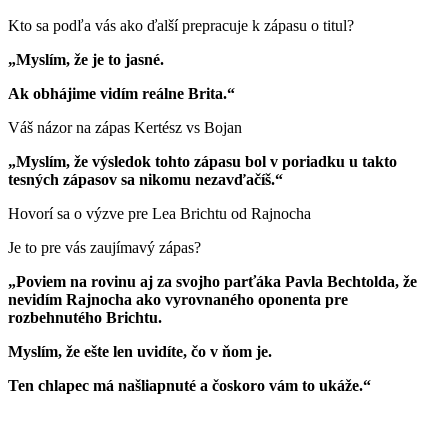
Kto sa podľa vás ako ďalší prepracuje k zápasu o titul?
„Myslím, že je to jasné.
Ak obhájime vidím reálne Brita.“
Váš názor na zápas Kertész vs Bojan
„Myslím, že výsledok tohto zápasu bol v poriadku u takto
tesných zápasov sa nikomu nezavďačíš.“
Hovorí sa o výzve pre Lea Brichtu od Rajnocha
Je to pre vás zaujímavý zápas?
„Poviem na rovinu aj za svojho parťáka Pavla Bechtolda, že
nevidím Rajnocha ako vyrovnaného oponenta pre
rozbehnutého Brichtu.
Myslím, že ešte len uvidíte, čo v ňom je.
Ten chlapec má našliapnuté a čoskoro vám to ukáže.“