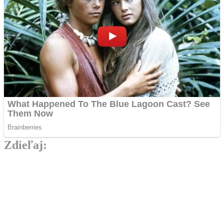
Zdieľaj:
Najlepšie MMA Memes
Rivalita dostáva nový rozmer. Pirát a Naruszczka
prišli so stávkou, ktorá porazeného zabolí.