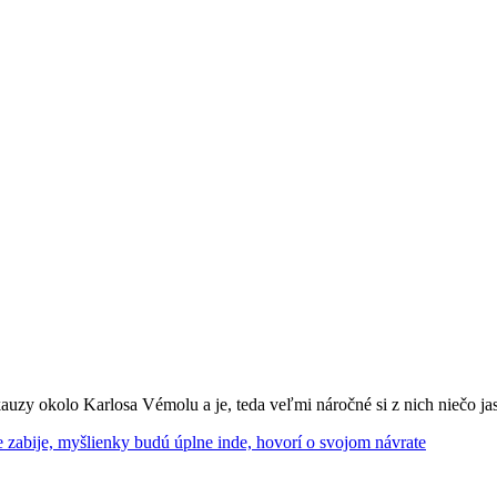
kauzy okolo Karlosa Vémolu a je, teda veľmi náročné si z nich niečo ja
zabije, myšlienky budú úplne inde, hovorí o svojom návrate