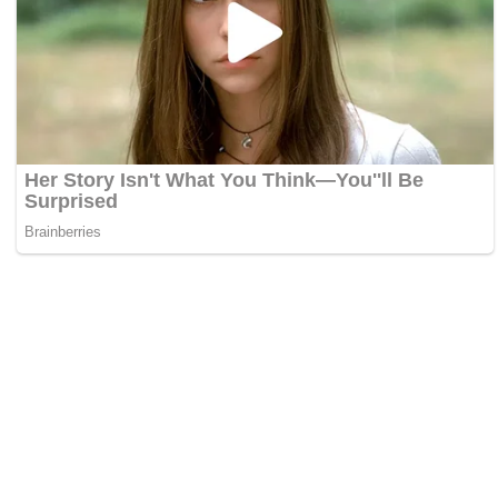
Zdieľaj:
Najlepšie MMA Memes