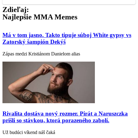
Zdieľaj:
Najlepšie MMA Memes
Má v tom jasno. Takto tipuje súboj White gypsy vs
Zatorský šampión Dekýš
Zápas medzi Kristiánom Danielom alias
Rivalita dostáva nový rozmer. Pirát a Naruszczka
prišli so stávkou, ktorá porazeného zabolí.
Už budúci víkend náš čaká