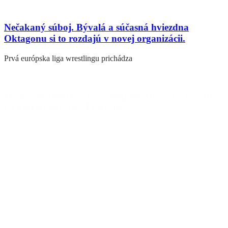
Nečakaný súboj. Bývalá a súčasná hviezdna
Oktagonu si to rozdajú v novej organizácii.
Prvá európska liga wrestlingu prichádza
Dajú si to znovu? Nový šampión Muradov reaguje
na možnú odvetu s Fleurym.
Makmud Muradov(36) zvíťazil na Oktagone
Prev
Predošlé
OKTAGON 30
Ďaľšie
Jakub Tichota chce poslať Ivana Buchingera na
dôchodok
Ďalšie