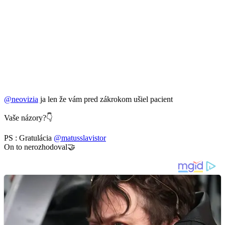
@neovizia
ja len že vám pred zákrokom ušiel pacient
Vaše názory?👇
PS : Gratulácia
@matusslavistor
On to nerozhodoval🤝